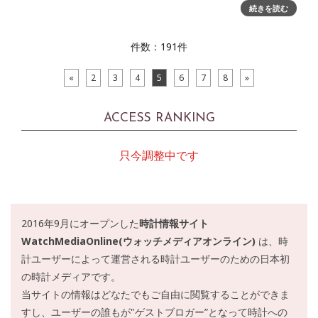
れの夢。それは時間の限界を、あるいはパフォーマンスの限
続きを読む
界を押し広げるという夢。一人はクレーコートでボールを追
い、
件数：191件
«
2
3
4
5
6
7
8
»
ACCESS RANKING
只今調整中です
2016年9月にオープンした
時計情報サイト
WatchMediaOnline(ウォッチメディアオンライン)
は、時
計ユーザーによって運営される時計ユーザーのための日本初
の時計メディアです。
当サイトの情報はどなたでもご自由に閲覧することができま
すし、ユーザーの誰もが"ゲストブロガー”となって時計への