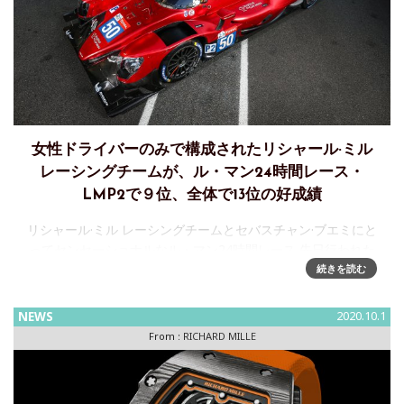
女性ドライバーのみで構成されたリシャール·ミル
レーシングチームが、ル・マン24時間レース・
LMP2で９位、全体で13位の好成績
リシャール·ミル レーシングチームとセバスチャン·ブエミにと
ってセンセーショナルなル・マン24時間レース 先日行われた
ル・マン24時間レースはリシャール·ミルのモータースポーツ
続きを読む
パートナ
NEWS
2020.10.1
From :
RICHARD MILLE