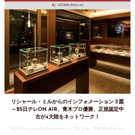
「RM
By :
KITAMURA(a-ls)
リシャール・ミルからのインフォメーション３題
～BS日テレON AIR、青木プロ優勝、正規認定中
古が4大陸をネットワーク！
マクラーレンとのパートナーシップによる「RM 40-01オート