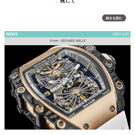
祝して
リシャール・ミルが 新作「RM 07-01 レーシングレッド」を
続きを読む
発表～FIA世界耐久選手権に挑むリシャール・ミル レーシン
グチームのWECへの初参戦を祝して スパ・フランコルシャン
で開幕したFIA世界耐久選手権の2021年シー
NEWS
2021.4.23
From :
RICHARD MILLE