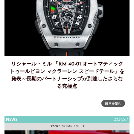
リシャール・ミル 「RM 40-01 オートマティック
トゥールビヨン マクラーレン スピードテール」を
発表～長期のパートナーシップが到達したさらな
る究極点
「RM 40-01 オートマティック トゥールビヨン マクラーレン
続きを読む
スピードテール」～長期のパートナーシップがさらなる高み
へ マクラーレンとの長期パートナーシップ。絶え間ない技術
革新、完璧さの追求、進歩への飽くなき渇望は、リシャー
NEWS
2021.5.7
ル・ミルと
From :
RICHARD MILLE