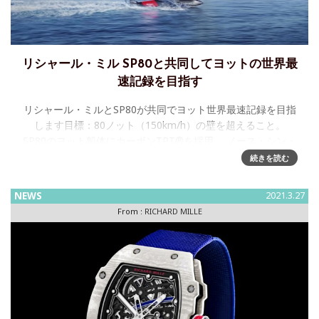
リシャール・ミル SP80と共同してヨットの世界最
速記録を目指す
リシャール・ミルとSP80が共同でヨット世界最速記録を目指
します目標：80ノット（150km/h）の壁を超えること。
SP80のヨット船体にカーボンTPT®を採用。 ノース・シン・
プライ・テクノロジー社との共同企画。
続きを読む
NEWS
2021.3.27
From :
RICHARD MILLE