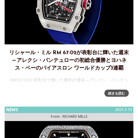
リシャール・ミル RM 67-02が表彰台に輝いた週末
～アレクシ・パンテュローの初総合優勝とヨハネ
ス・ベーのバイアスロン ワールドカップ3連覇
RM 67-02が表彰台で輝いた勝利の週末～アレクシ・パンテュ
ローの初めての総合優勝＆ ヨハネス・ベー、バイアスロン ワ
ールドカップで3年連続優勝これはただの誕生日でも、ただの
続きを読む
ワールドタイトルでもありませんでした。アレクシ・パンテ
ュ
NEWS
2021.3.19
From :
RICHARD MILLE