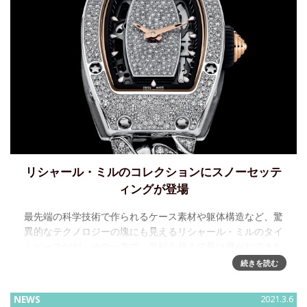
リシャール・ミルのコレクションにスノーセッテ
ィングが登場
最先端の科学技術で作られるケース素材や躯体構造など、驚
異的なテクノロジーの塊にも見えるリシャール・ミルのタイ
ムピースだが、その一方で、世紀を超えて受け継がれてきた
ような歴史的な工芸技法や職人技を取り入れることも、決し
続きを読む
て忘れてはいない。そのこ
NEWS
2021.3.6