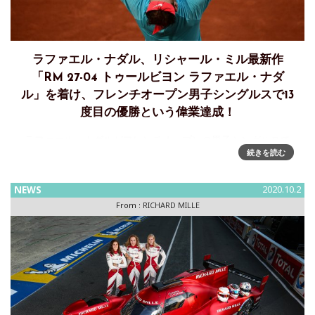
ラファエル・ナダル、リシャール・ミル最新作
「RM 27-04 トゥールビヨン ラファエル・ナダ
ル」を着け、フレンチオープン男子シングルスで13
度目の優勝という偉業達成！
ラファエル・ナダルがフレンチオープンの男子シングルスで
続きを読む
13度目の優勝という偉業を、リシャール・ミルの最新作RM
27-04 トゥールビヨン ラファエル・ナダルを腕に着けて達
成！ラファの快進撃• グランドスラム 20勝目&bul
NEWS
2020.10.2
From :
RICHARD MILLE