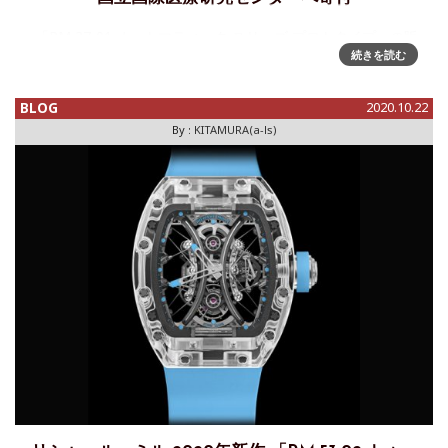
「RM 37-01 オートマティック スリーズ プロトタイプ」の販
続きを読む
売価格同額を新型コロナウイルス感染症の治療、研究を行う
国立国際医療研究センターへ寄付新型コロナウイルス感染症
で亡くなられた方々に謹んでお悔やみ申し上げますとと
BLOG
2020.10.22
By :
KITAMURA(a-ls)