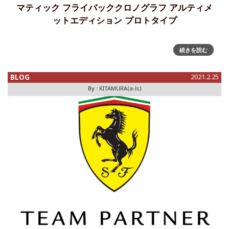
マティック フライバッククロノグラフ アルティメ
ットエディション プロトタイプ
リシャールミルジャパン基金 チャリティーオークションが今
続きを読む
年も開催される。今年の出品作品は、2020年5月発表の、RM
011-03の"最終型"と位置づけられた「アルティメット エディ
ション」のプロトタイプだ！！以下、その詳細を速報する。
BLOG
2021.2.25
By :
KITAMURA(a-ls)