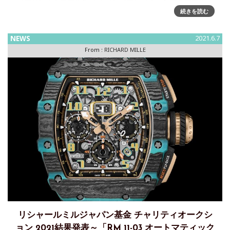
マチック・トゥールビヨン マクラーレン・スピードテール」
の発表や、自社開発ムーブによる自動巻きトゥールビヨン
続きを読む
「RM 74-01」と「RM 74-02」の2モデルの発売、さらに、
NEWS
2021.6.7
From :
RICHARD MILLE
リシャールミルジャパン基金 チャリティオークシ
ョン 2021結果発表～「RM 11-03 オートマティック