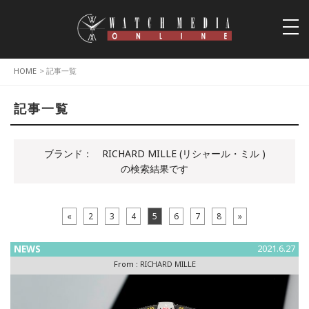
togg
navi
HOME
> 記事一覧
記事一覧
ブランド：
RICHARD MILLE (リシャール・ミル )
の検索結果です
«
2
3
4
5
6
7
8
»
NEWS
2021.6.27
From :
RICHARD MILLE