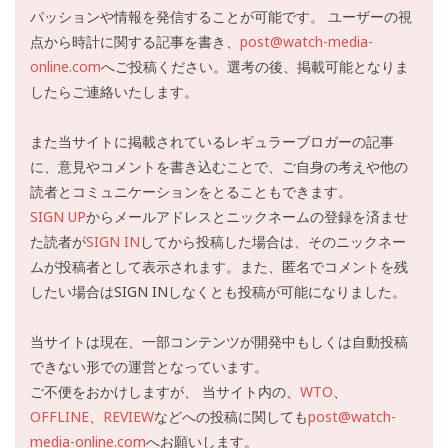
パッションや情報を発信することが可能です。 ユーザーの視
点から時計に関する記事を書き、
post@watch-media-
online.com
へご投稿ください。選考の後、掲載可能となりま
したらご連絡いたします。
また当サイトに掲載されているレギュラーブロガーの記事
に、意見やコメントを書き込むことで、ご自身の考えや他の
読者とコミュニケーションをとることもできます。
SIGN UP
からメールアドレスとニックネームの登録を済ませ
た読者が
SIGN IN
してから投稿した場合は、そのニックネー
ムが投稿者として表示されます。また、匿名でコメントを残
したい場合はSIGN INしなくとも投稿が可能になりました。
当サイトは現在、一部コンテンツが開発中もしくは自動投稿
できない形での運営となっています。
ご不便をおかけしますが、 当サイト内の、
WTO
、
OFFLINE
、
REVIEW
などへの投稿に関しても
post@watch-
media-online.com
へお願いします。