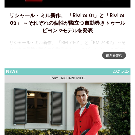
リシャール・ミル新作、 「RM 74-01」と「RM 74-
02」 ～それぞれの個性が際立つ自動巻きトゥール
ビヨン 2モデルを発表
リシャール・ミル新作、 「RM 74-01」と「RM 74-02」 ～そ
れぞれの個性が際立つ自動巻きトゥールビヨン 2モデル■自社
開発の自動巻きトゥールビヨンキャリバー：CRMT6、
続きを読む
CRMT5■グレーサーメット製ケースとゴ
NEWS
2021.5.25
From :
RICHARD MILLE