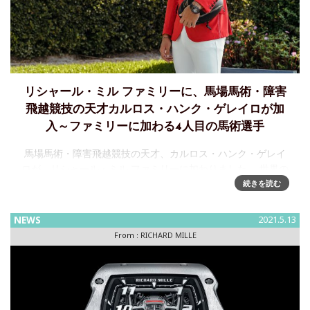
リシャール・ミル ファミリーに、馬場馬術・障害
飛越競技の天才カルロス・ハンク・ゲレイロが加
入～ファミリーに加わる4人目の馬術選手
馬場馬術・障害飛越競技の天才、カルロス・ハンク・ゲレイ
ロが、リシャール・ミル ファミリーに加わりました。 世界の
舞台で勝利し、スポットライトを浴びる メキシコを代表する
続きを読む
20歳の騎手が持つ、夢を実現するための揺るぎない決意。そ
し
NEWS
2021.5.13
From :
RICHARD MILLE