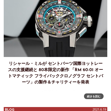
リシャール・ミルが セントバーツ国際ヨットレー
スの支援継続と 80本限定の新作 「RM 60-01 オー
トマティック フライバッククロノグラフ セントバ
ーツ」の製作＆チャリティーを発表
リシャール・ミルは 本年度中止となった「リシャール・ミル
続きを読む
セントバーツ国際ヨットレース」を引き続き支援することを
宣言し、80本限定の新作 「RM 60-01 オートマティック フラ
イバッククロノグラフ セントバーツ」の製作と、その貴重な
BLOG
2021.6.19