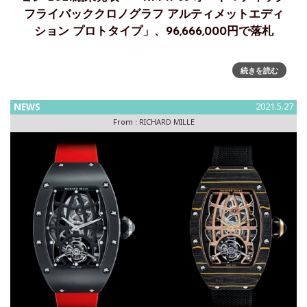
フライバッククロノグラフ アルティメットエディ
ション プロトタイプ」、96,666,000円で落札
リシャールミルジャパン基金 チャリティオークション 2021
続きを読む
落札結果発表リシャールミルジャパン株式会社は、2011年よ
り東日本大震災、2016年からは熊本地震に対する復興支援
を、また、リシャール・ミル ファミリーが運営している財団
NEWS
2021.5.27
From :
RICHARD MILLE