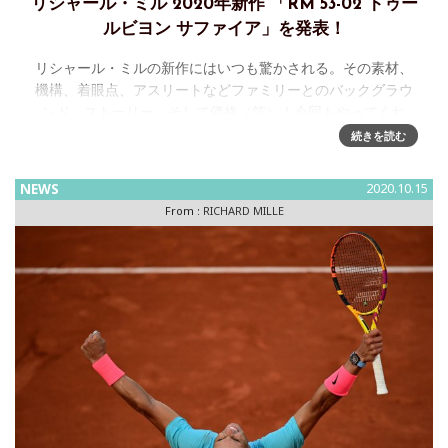
リシャール・ミル 2020年新作 「RM 53-02 トゥー
ルビヨン サファイア」を発表！
リシャール・ミルの新作にはいつも驚かされる。その素材、
機構、着眼点、アスリートなどファミリーとのバックグラウ
ンド・ストーリー、そして価格（笑）！今回もやってくれ
た。すべてをサファイア・クリスタルの塊から削り出したベ
続きを読む
ゼル、ミドルケース、ケース
NEWS
2020.10.15
From :
RICHARD MILLE