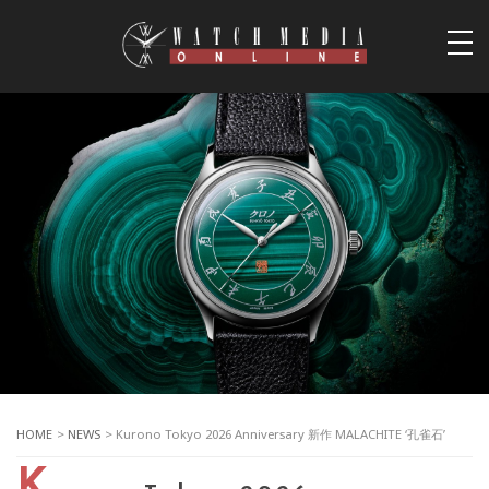
togg
navi
HOME
>
NEWS
> Kurono Tokyo 2026 Anniversary 新作 MALACHITE ‘孔雀石’
K