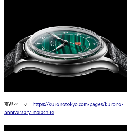
商品ページ：
https://kuronotokyo.com/pages/kurono-
anniversary-malachite