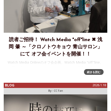
読者ご招待！ Watch Media "off"line ✖ 浅
岡 肇 ～「クロノトウキョウ 青山サロン」
にて オフ会イベントを開催！！
Watch Media Onlineのオフ会企画、Watch Media "off"line、
今回は「クロノトウキョウ」をはじめとした複数のブランド
続きを読む
を展開する時計師 浅岡 肇氏とコラボレーションします。浅岡
氏（「時の技巧展」のデモンストレー
BLOG
2026.1.18
By :
CC Fan