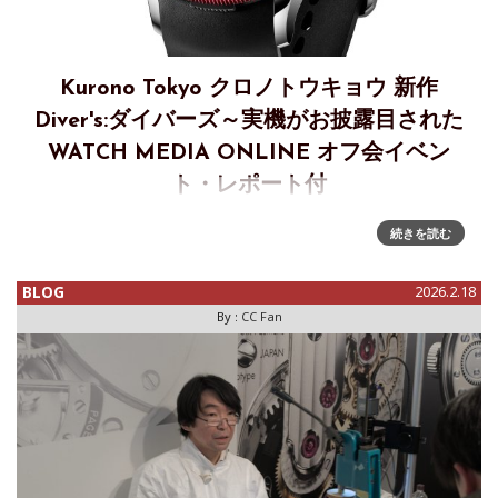
Kurono Tokyo クロノトウキョウ 新作
Diver's:ダイバーズ～実機がお披露目された
WATCH MEDIA ONLINE オフ会イベン
ト・レポート付
Kurono Tokyo クロノトウキョウ新作 Diver's:ダイバーズ
続きを読む
Kurono Tokyoはこの度、新作「Diver's:ダイバーズ」を発表
いたします。本作はダイバーズウォッチの構造を再定義し、
BLOG
2026.2.18
35mmの腕時計本体を専用のダイバーズ
By :
CC Fan