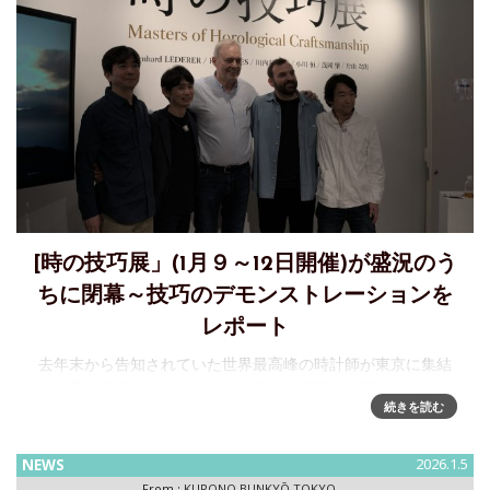
[時の技巧展」(1月９～12日開催)が盛況のう
ちに閉幕～技巧のデモンストレーションを
レポート
去年末から告知されていた世界最高峰の時計師が東京に集結
する夢の実演イベントである「時の技巧展」が開催されまし
続きを読む
た。注目し続けているレデラーが約20年ぶりに来日、作業環
境を持ち込んで技巧のデモンストレーションと見所満載、複
数日参加させていただけ
NEWS
2026.1.5
From :
KURONO BUNKYŌ TOKYO