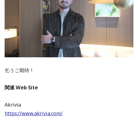
乞うご期待！
関連 Web Site
Akrivia
https://www.akrivia.com/