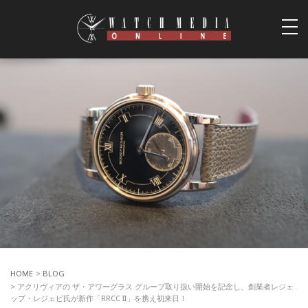
togg
navi
HOME
>
BLOG
> アクリヴィアの ザ・アワーグラス グループ取り扱い開始を記念し、創業者レジェ
ップ・レジェピ氏が新作「RRCC II」を携え初来日！