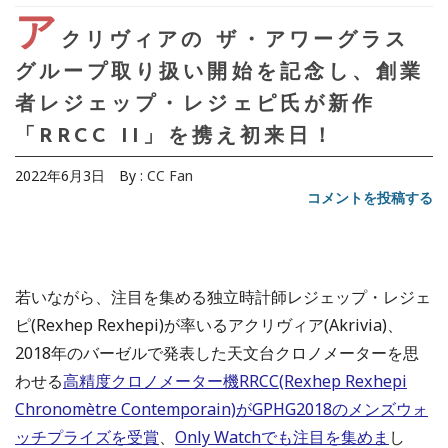
ア
クリヴィアの ザ・アワーグラス
グループ取り扱い開始を記念し、創業
者レジェップ・レジェピ氏が新作
「RRCC II」を携え初来日！
2022年6月3日
By :
CC Fan
コメントを投稿する
若いながら、注目を集める独立時計師レジェップ・レジェ
ピ(Rexhep Rexhepi)が率いるアクリヴィア(Akrivia)、
2018年のバーゼルで発表した天文台クロノメーターを思
わせる
高精度クロノメーター機RRCC(Rexhep Rexhepi
Chronomètre Contemporain)がGPHG2018のメンズウォ
ッチプライズを受賞
、
Only Watchでも注目を集めま
し