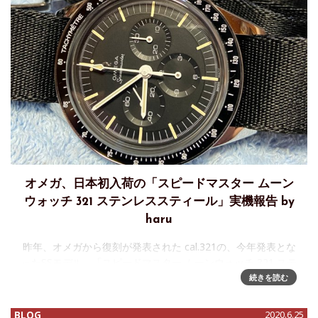
オメガ、日本初入荷の「スピードマスター ムーン
ウォッチ 321 ステンレススティール」実機報告 by
haru
昨年、オメガから復刻が発表された cal.321の、今年発表とな
ったSSモデル、「スピードマスター ムーンウォッチ 321 ステ
ンレススティール」が日本初入荷したのでレポートします。
続きを読む
忠実に復刻された直径39.70mmケース
BLOG
2020.6.25