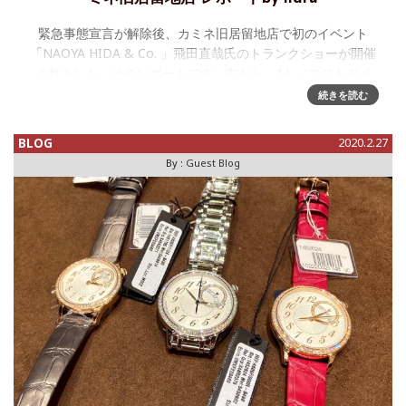
緊急事態宣言が解除後、カミネ旧居留地店で初のイベント
「NAOYA HIDA & Co. 」飛田直哉氏のトランクショーが開催
されました、そのレポートです。右から、1A （プロトタイ
プ） 、1B （前回の製品版・飛田さん
続きを読む
BLOG
2020.2.27
By :
Guest Blog