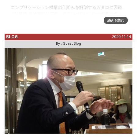
コンプリケーション機構の仕組みを解剖するカタログ図鑑、
『超弩級 複雑腕時計図鑑』発売中MENX’S EXの特別編集ムッ
クとして、『超弩級 複雑腕時計図鑑』という本が発売されま
続きを読む
した。出版元である世界文化社からの資料を引用しますと、
BLOG
2020.11.14
By :
Guest Blog