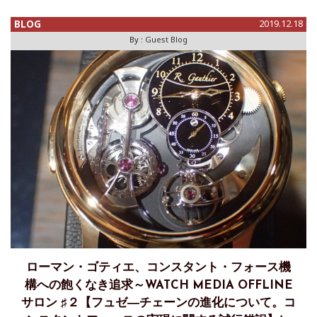
のレポートになります。 ロジェ・デュブイ フェアは12月14
日から30日まで開催されていますが、シャンパン イベントは
BLOG
2019.12.18
1
By :
Guest Blog
ローマン・ゴティエ、コンスタント・フォース機
構への飽くなき追求～WATCH MEDIA OFFLINE
サロン ♯２【フュゼ―チェーンの進化について。コ