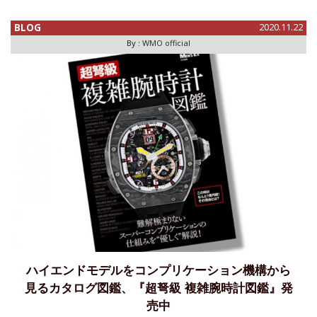
作、その実機を小柳時計店で拝見してきたレポート ｂｙ haru
ムーミンの原作は、フィンランド出身の作家トーベ・
BLOG
2020.11.22
By :
WMO official
ハイエンドモデルをコンプリケーション機構から
見るカタログ図鑑、『超弩級 複雑腕時計図鑑』発
売中