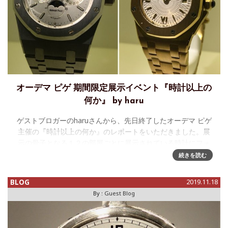
オーデマ ピゲ 期間限定展示イベント『時計以上の
何か』 by haru
ゲストブロガーのharuさんから、先日終了したオーデマ ピゲ
主催の『時計以上の何か』のレポートをいただきました。展
示の骨子となる１２の部屋ごとに展示されている時計にフォ
ーカスした投稿となっておりますので、先にUPさせたいただ
続きを読む
いた
BLOG
2019.11.18
By :
Guest Blog