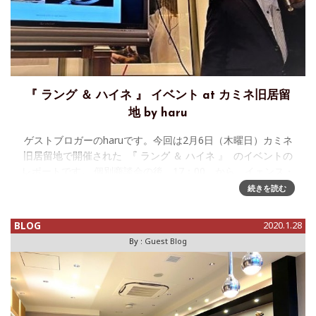
『 ラング ＆ ハイネ 』 イベント at カミネ旧居留
地 by haru
ゲストブロガーのharuです。今回は2月6日（木曜日）カミネ
旧居留地で開催された 『 ラング ＆ ハイネ 』 のイベントの
レポートです。 個別商談会の後、17：00 から イェンス・
シュナイダー氏 のトークショーが
続きを読む
BLOG
2020.1.28
By :
Guest Blog