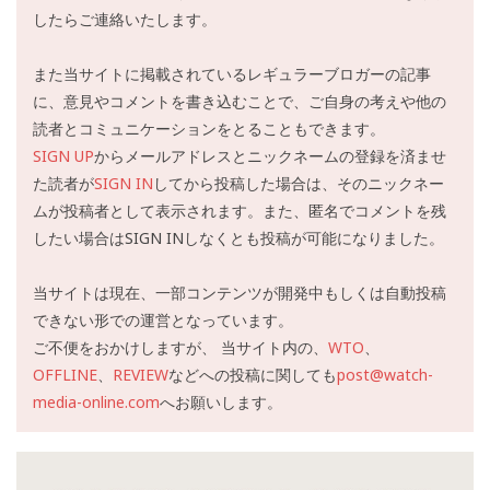
したらご連絡いたします。
また当サイトに掲載されているレギュラーブロガーの記事
に、意見やコメントを書き込むことで、ご自身の考えや他の
読者とコミュニケーションをとることもできます。
SIGN UP
からメールアドレスとニックネームの登録を済ませ
た読者が
SIGN IN
してから投稿した場合は、そのニックネー
ムが投稿者として表示されます。また、匿名でコメントを残
したい場合はSIGN INしなくとも投稿が可能になりました。
当サイトは現在、一部コンテンツが開発中もしくは自動投稿
できない形での運営となっています。
ご不便をおかけしますが、 当サイト内の、
WTO
、
OFFLINE
、
REVIEW
などへの投稿に関しても
post@watch-
media-online.com
へお願いします。