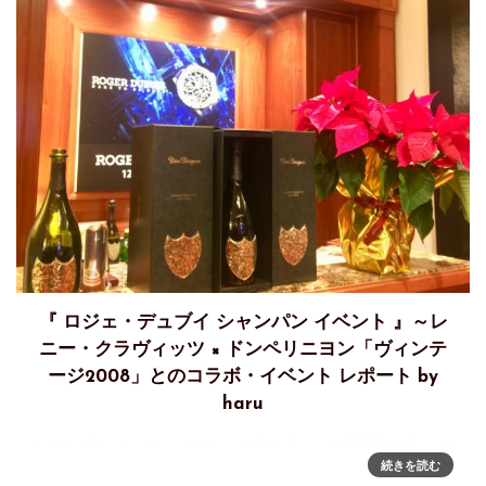
『 ロジェ・デュブイ シャンパン イベント 』～レ
ニー・クラヴィッツ × ドンペリニヨン「ヴィンテ
ージ2008」とのコラボ・イベント レポート by
haru
ゲストブロガーのharuです。 今回は『カミネ旧居留地店 』で
続きを読む
開催された、『 ロジェ・デュブイ シャンパン イベント 』