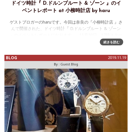
ドイツ時計『 D.ドルンブルート & ゾーン 』のイ
ベントレポート at 小柳時計店 by haru
ゲストブロガーのharuです。今回は奈良の『小柳時計店 』さ
んで開催された、ドイツ時計『 D.ドルンブルート & ゾーン
』のイベントレポートになります。 11月30日 17時スター
トでした！ まず最初に
続きを読む
BLOG
2019.11.19
By :
Guest Blog