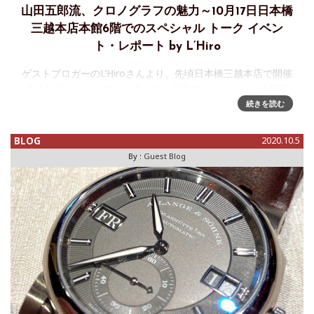
山田五郎流、クロノグラフの魅力～10月17日日本橋
三越本店本館6階でのスペシャル トーク イベン
ト・レポート by L’Hiro
ゲストブロガーのL’Hiroさんより、先頃日本橋三越本店で開催
されたワールド・ウォッチ・フェア中のイベント、「山田五
郎氏 スペシャル トークイベント」のレポートを投稿いただき
続きを読む
ました。この日のトークはクロノグラフについて語られ、投
BLOG
2020.10.5
By :
Guest Blog