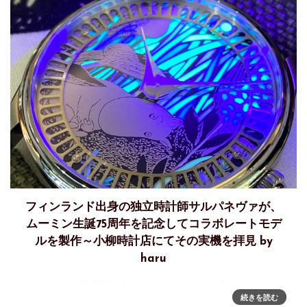
フィンランド出身の独立時計師サルパネヴァが、
ムーミン生誕75周年を記念してコラボレートモデ
ルを製作～小柳時計店にてその実機を拝見 by
haru
ムーミン生誕75周年を記念して、ムーミンと同じフィンラン
続きを読む
ド出身の独立時計師サルパネヴァがコラボレートモデルを製