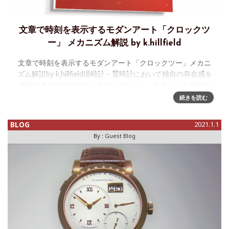
文章で時刻を表示するモダンアート「クロックツ
ー」 メカニズム解説 by k.hillfield
文章で時刻を表示するモダンアート「クロックツー」メカニ
ズム解説by k.hillfield掛時計・置時計において独自の存在感を
発揮するQLOCKTWO（クロックツー）。文章による時刻表
示のクロックツーを置くだけで、その空間はまるでヨーロッ
続きを読む
パ
BLOG
2021.1.1
By :
Guest Blog