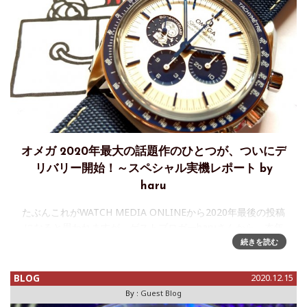
オメガ 2020年最大の話題作のひとつが、ついにデ
リバリー開始！～スペシャル実機レポート by
haru
たぶんこれがWATCH MEDIA ONLINEから2020年最後の投稿
になると思われますが、ゲストブロガーharuさんから、本年
のラストを飾るにふさわしい話題作の実機レポートの投稿を
続きを読む
いただきました。haruさん、ありがとうございます。みな
BLOG
2020.12.15
By :
Guest Blog