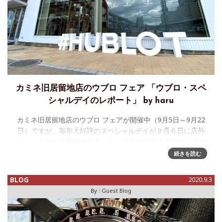
カミネ旧居留地店のウブロ フェア 「ウブロ・スペ
シャルデイのレポート」 by haru
カミネ旧居留地店のウブロ フェアが開催中（9月5日～9月22
日）ですが、毎年大好評のスペシャルデイが９月６日に店外
イベントとして開催されました。今年の会場はメリケンパー
ク入口にある『 FISH in the
続きを読む
BLOG
2020.9.3
By :
Guest Blog