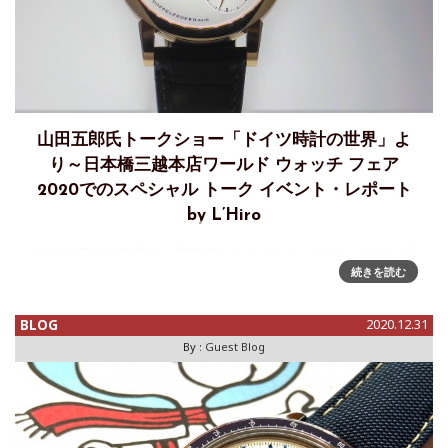
山田五郎氏トークショー「ドイツ時計の世界」よ
り～日本橋三越本店ワールド ウォッチ フェア
2020でのスペシャル トーク イベント・レポート
by L’Hiro
※1/11日付で記事を一部訂正いたしました。昨年、ゲストブ
続きを読む
ロガーのL’Hiroさんから投稿いただいた、日本橋三越本店での
ワールド・ウォッチ・フェア中のイベント、「山田五郎氏 ス
ペシャル トークイベント」のレポートは、クロノグラフ
BLOG
2020.12.31
By :
Guest Blog