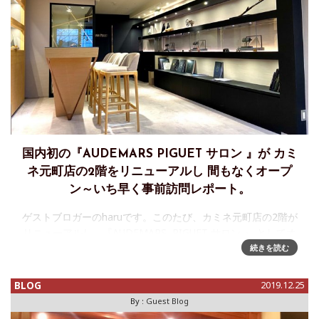
国内初の『AUDEMARS PIGUET サロン 』が カミ
ネ元町店の2階をリニューアルし 間もなくオープ
ン～いち早く事前訪問レポート。
ゲストブロガーのharuです。このたび、カミネ元町店の2階が
リニューアルし、『AUDEMARS PIGUET サロン 』 としてオ
ープン、国内で初めてのサロンになります。正式なリニュー
続きを読む
アルオープンは、1階のリニューアル
BLOG
2019.12.25
By :
Guest Blog