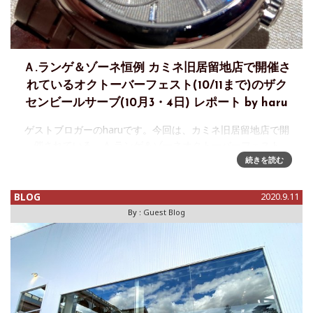
Ａ.ランゲ＆ゾーネ恒例 カミネ旧居留地店で開催さ
れているオクトーバーフェスト(10/11まで)のザク
センビールサーブ(10月3・4日) レポート by haru
ゲストブロガーのharuです。今回は、カミネ旧居留地店で開
催されている Ａ.ランゲ＆ゾーネオクトーバーフェスト
（10/3 ～ 10/11）のレポートです！ 10月3・4日は、旧居留
続きを読む
地店で毎年恒例のザクセンビールサーブが行われました！ま
た4
BLOG
2020.9.11
By :
Guest Blog