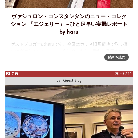
ヴァシュロン・コンスタンタンのニュー・コレク
ション 『エジェリー』～ひと足早い実機レポート
by haru
ゲストブロガーのharuです。今回はカミネ旧居留地で取り扱
いのヴァシュロン・コンスタンタンから、新たに発表された
女性用のニューコレクション『エジェリー』、店頭展示は3月
続きを読む
1日からですが、SNSでの公開は可とのことなので一足早く紹
介します！『エ
BLOG
2020.2.11
By :
Guest Blog