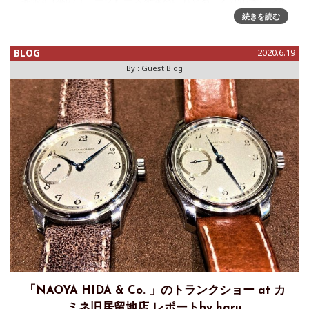
ートです！ Lundis Bleus(ランディ・ブルー)は、 Joh
続きを読む
BLOG
2020.6.19
By :
Guest Blog
「NAOYA HIDA & Co. 」のトランクショー at カ
ミネ旧居留地店 レポートby haru