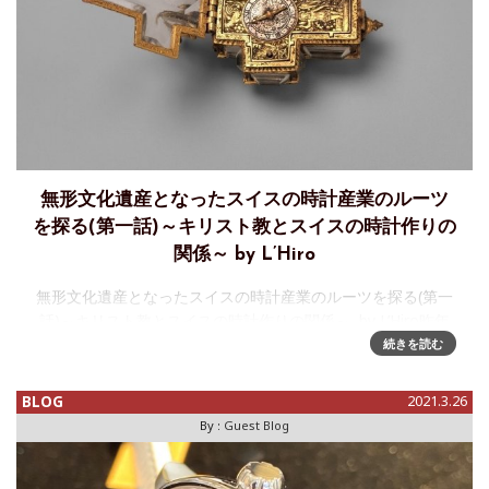
無形文化遺産となったスイスの時計産業のルーツ
を探る(第一話)～キリスト教とスイスの時計作りの
関係～ by L’Hiro
無形文化遺産となったスイスの時計産業のルーツを探る(第一
話)～キリスト教とスイスの時計作りの関係～ by L’Hiro昨年
の12月16日にユネスコ（UNESCO/国連教育科学文化機関）
続きを読む
は、スイスとフランスの
BLOG
2021.3.26
By :
Guest Blog