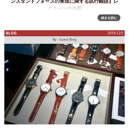
ンスタントフォースの実現に関する試行錯誤】レ
クチャーの全貌
続きを読む
コンスタント・フォース機構への飽くなき追求 by L’Hiro(ゲ
ストブロガー) WATCH MEDIA ONLINEがローマン・ゴティ
エ氏を招き、“WATCH MEDIA OFFLINE サロン♯２&r
BLOG
2019.12.5
By :
Guest Blog