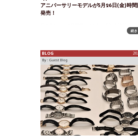
アニバーサリーモデルが5月26日(金)時
発売！
新モデルとして発表後、その年のGPHG2022チャ
続き
部門にノミネートされたクロノブンキョウトウキ
「カランドリエ Type 1」からブランド設立4周年
記念モデルが登場します。一見するとクロノグラ
算計や永久秒針にも見える横
BLOG
20
By :
Guest Blog