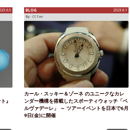
になってる方も多いであろう"日本限定
023.6.5
BLOG
2023.6.1
By :
CC Fan
カール・スッキー＆ゾーネ のユニークなカレ
ント』
ンダー機構を搭載したスポーティウォッチ「ベ
ルヴァデーレ」 ～ ツアーイベントを日本で6月
9日(金)に開催
00年）
Watch & Wonders期間に合わせジュネーブ市内でも様々