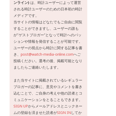
ンライン)
は、時計ユーザーによって運営
される時計ユーザーのための日本初の時計
メディアです。
当サイトの情報はどなたでもご自由に閲覧
することができますし、ユーザーの誰も
が"ゲストブロガー”となって時計へのパッ
ションや情報を発信することが可能です。
ユーザーの視点から時計に関する記事を書
き、
post@watch-media-online.com
へご
投稿ください。選考の後、掲載可能となり
ましたらご連絡いたします。
また当サイトに掲載されているレギュラー
ブロガーの記事に、意見やコメントを書き
込むことで、ご自身の考えや他の読者とコ
ミュニケーションをとることもできます。
SIGN UP
からメールアドレスとニックネー
ムの登録を済ませた読者が
SIGN IN
してか