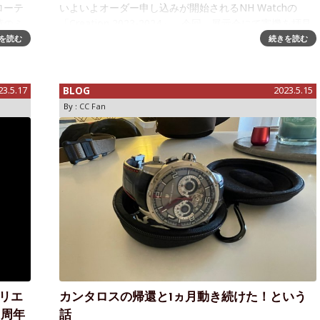
ローテ
いよいよオーダー申し込みが開始されるNH Watchの
績のミ
「Creation 2023-2024」。今回、展示会にて実機を拝見
表示モ
させていただくことが出来ましたのでレポートします。
を読む
続きを読む
計師的
今回の会場も、去年同様、人形町のNH Watch株式会社
のオフィス。
23.5.17
BLOG
2023.5.15
By :
CC Fan
ドリエ
カンタロスの帰還と1ヵ月動き続けた！という
4周年
話