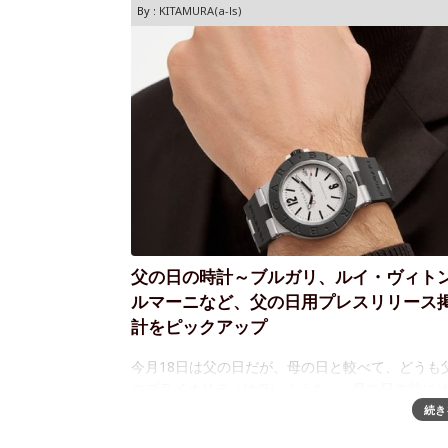
By :
KITAMURA(a-ls)
父の日の時計～ブルガリ、ルイ・ヴィト
ルマーニなど、父の日用プレスリリース
計をピックアップ
今月18日は父の日だが、母の日と較べて、どうも
のプライオリティは低いような…。母の日の前に
ュエリー・ブランドはもちろんのこと、時計ブラ
続き
らも多数のプレスリリースが配信され、"今年は○○