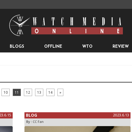
BLOGS
OFFLINE
WTO
REVIEW
10
11
12
13
14
»
23.6.15
BLOG
2023.6.13
By :
CC Fan