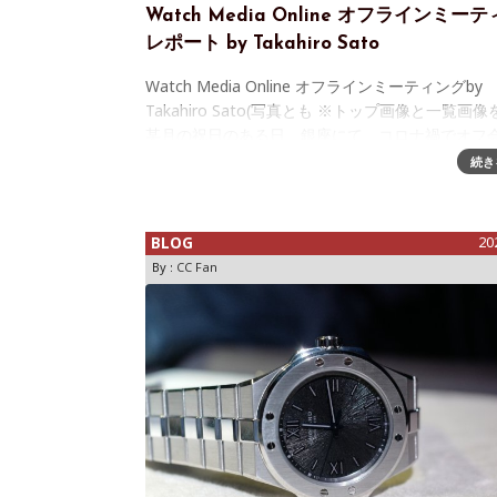
Watch Media Online オフラインミー
レポート by Takahiro Sato
Watch Media Online オフラインミーティングby
Takahiro Sato(写真とも ※トップ画像と一覧画像
某月の祝日のある日、銀座にて、コロナ禍でオフ
えていたWATCH MEDIA ONLINEのオフ会(W
続き
BLOG
20
By :
CC Fan