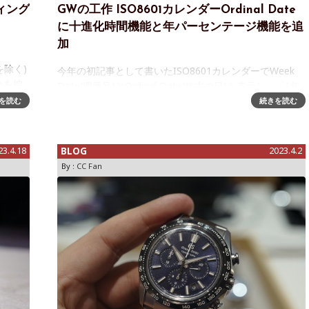
ティング
GWの工作 ISO8601カレンダーOrdinal Date
に十進化時間機能と年パーセンテージ機能を追
加
を除く)
今年の初記事として書いたISO8601カレンダーでWeek
会を控
Date(週番号)とOrdinal Date(年内の日)を表示し、「1年
に対する相対的な経過時間」(もうこんなに1年も過ぎた
を読む
続きを読む
ぞという戒め)を常に知りたい、と言う記事。時間の流れ
を意
23.4.18
BLOG
2023.4.2
By :
CC Fan