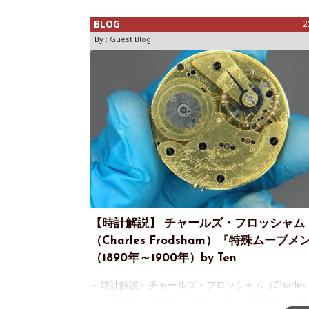
りましょう"的なア
BLOG
2
By :
Guest Blog
【時計解説】 チャールズ・フロッシャム
（Charles Frodsham）『特殊ムーブメ
（1890年～1900年）by Ten
～時計解説～チャールズ・フロッシャム（Charles
Frodsham）『特殊ムーブメント』（1890年～19