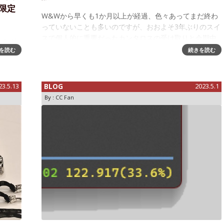
間限定
W&Wから早くも1か月以上が経過、色々あってまだ終わ
っていないことも多いのですが、おおよそ3年ぶりのスイ
スで個人的に重要だったカンタロスの受け取りと会期中
レンジ
と帰国後、ずっと「検証」して問題が(今のところ)発生し
を読む
続きを読む
ョウの
ていないことについて、軽くまとめ
を祝う
フの積
23.5.13
BLOG
2023.5.1
By :
CC Fan