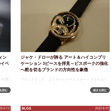
ィン
ジャケ・ドローが誇る アート＆ハイコンプリ
のイベ
ケーション 3ピースを拝見～ビスポークの強化
へ舵を切るブランドの方向性を象徴
トを開
ブランドとして、よりアートピースとオートマタをはじ
ATCH
めとするハイコンプリケーションに注力し、ビスポーク
く取り上
の方向性に舵を切ったジャケ・ドロー。そのことを象徴
を読む
続きを読む
する3ピースが拝見することができたので、レポートしま
す。左からブランドを象徴するバード・リ
23.6.12
BLOG
2023.6.10