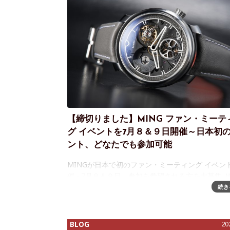
【締切りました】MING ファン・ミーテ
グ イベントを7月８＆９日開催～日本初
ント、どなたでも参加可能
MINGが日本で初のファン・ミーティング イベン
催 - 7月８＆９日、参加を希望される方を大募集 W
MEDIA ONLINEは、日本で初めてMINGを大き
続き
げその後もフォローしてきたメディアのひと
BLOG
20