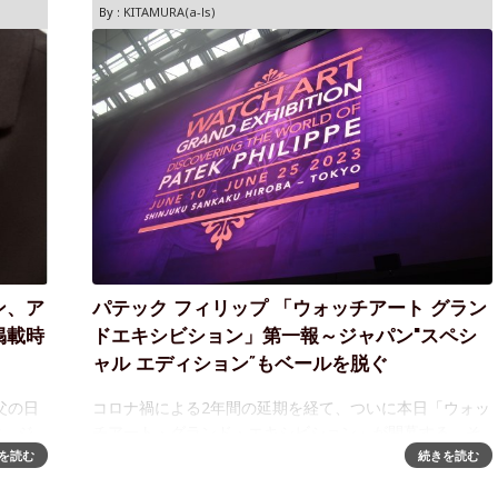
By :
KITAMURA(a-ls)
ン、ア
パテック フィリップ 「ウォッチアート グラン
掲載時
ドエキシビション」第一報～ジャパン"スペシ
ャル エディション”もベールを脱ぐ
父の日
コロナ禍による2年間の延期を経て、ついに本日「ウォッ
は、ジ
チアート・グランド・エキシビション」が開幕する。そ
ンドか
れに先駆け、前日に行なわれた内覧会にお招きいただい
を読む
続きを読む
○○を贈
たので、"速報"として会場の様子と、そして何よりも気