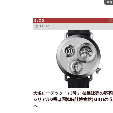
by TEN初めまして。TENと申します。国内の時
続き
学生をしています。TwitterやInstagramを見た
BLOG
20
By :
CC Fan
大塚ローテック「7.5号」 抽選販売の応
シリアル0番は国際時計博物館(MIH)の
へ