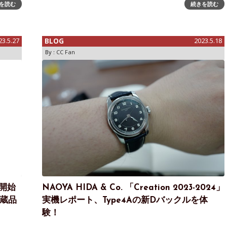
計学校で
を読む
続きを読む
なブランドが展示を行っています。その一つに市の中心
ことが
部にあるHEAD ジュネーブ校で行われたTIME TO
WATCHESには独立系やユニークな作者が集まりました。
WMOでも何度
23.5.27
BLOG
2023.5.18
By :
CC Fan
募開始
NAOYA HIDA & Co. 「Creation 2023-2024」
収蔵品
実機レポート、Type4Aの新Dバックルを体
験！