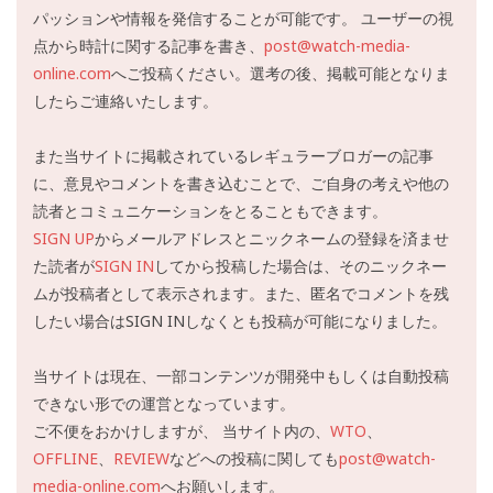
パッションや情報を発信することが可能です。 ユーザーの視
点から時計に関する記事を書き、
post@watch-media-
online.com
へご投稿ください。選考の後、掲載可能となりま
したらご連絡いたします。
また当サイトに掲載されているレギュラーブロガーの記事
に、意見やコメントを書き込むことで、ご自身の考えや他の
読者とコミュニケーションをとることもできます。
SIGN UP
からメールアドレスとニックネームの登録を済ませ
た読者が
SIGN IN
してから投稿した場合は、そのニックネー
ムが投稿者として表示されます。また、匿名でコメントを残
したい場合はSIGN INしなくとも投稿が可能になりました。
当サイトは現在、一部コンテンツが開発中もしくは自動投稿
できない形での運営となっています。
ご不便をおかけしますが、 当サイト内の、
WTO
、
OFFLINE
、
REVIEW
などへの投稿に関しても
post@watch-
media-online.com
へお願いします。