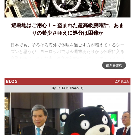
避暑地はご用心！～盗まれた超高級腕時計、あま
りの希少さゆえに処分は困難か
日本でも、そろそろ海外で休暇を過ごす方が増えてくるシー
ズンと思うが、ヨーロッパでは今週末あたりから休暇に入る
企業も多い。そんな中、今年の初めに「パテック・フィリッ
プ身売り」という大誤報を配信したことで時計ファンにも知
続きを読む
られることとなったブルー
BLOG
2019.2.6
By :
KITAMURA(a-ls)