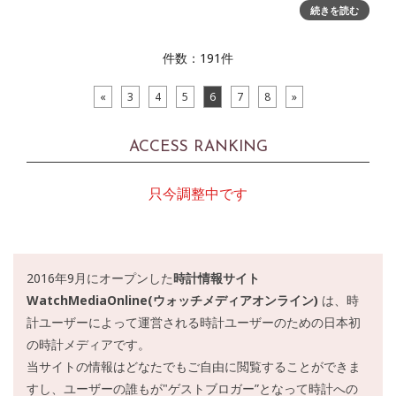
【リシャールミル・スペシャル・イベント、「SUZUKA
続きを読む
Sound of ENGINE 2018」フォトグラフ・レポ―ト】とし
て、可能
件数：191件
«
3
4
5
6
7
8
»
ACCESS RANKING
只今調整中です
2016年9月にオープンした
時計情報サイト
WatchMediaOnline(ウォッチメディアオンライン)
は、時
計ユーザーによって運営される時計ユーザーのための日本初
の時計メディアです。
当サイトの情報はどなたでもご自由に閲覧することができま
すし、ユーザーの誰もが"ゲストブロガー”となって時計への