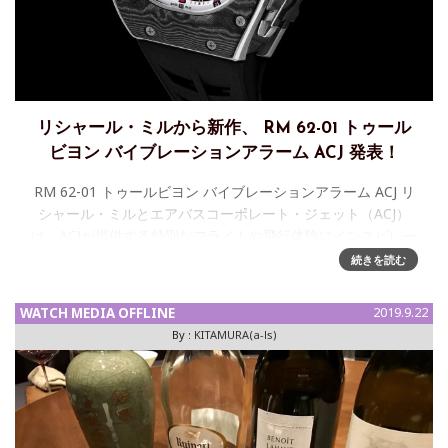
リシャール・ミルから新作、 RM 62-01 トゥール
ビヨン バイブレーションアラーム ACJ 発表！
RM 62-01 トゥールビヨン バイブレーションアラーム ACJ リ
シャール・ミルとエアバスコーポレート・ジェット（ACJ）
は、ACJが提供する特別なフライトや飛行体験にインスピレー
ションを得た新作モデルを発表します。新しいコンプリケー
続きを読む
WATCH MEDIA OFFLINE
2019.9.22
By :
KITAMURA(a-ls)