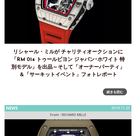
リシャール・ミルが チャリティオークションに
「RM 014 トゥールビヨン ジャパン･ホワイト 特
別モデル」を出品～そして「オーナーパーティ」
＆「サーキットイベント」フォトレポート
２０１１年の東日本大震災を受けて始まったリシャールミル
続きを読む
ジャパンのチャリティ活動。その後、2016年の熊本地震や、
恵まれない子供たちを支援するラファ・ナダル・ファウンデ
ーションへの寄付など、その活動対象は世界的にも広がり、
NEWS
2019.11.23
さらなるチャリティー
From :
RICHARD MILLE