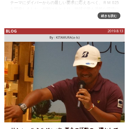
テーマにダイバーからの厳しい要求に応えるべく、ＲＭ 025
を開発しました。外観はもとより、地球で最も過酷な環境に
難なく対応できるという点で他のコレクションの中でも
続きを読む
BLOG
2019.8.13
By :
KITAMURA(a-ls)