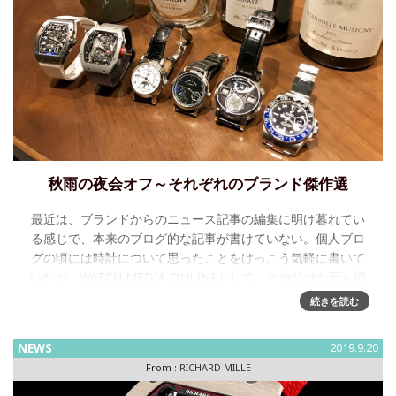
秋雨の夜会オフ～それぞれのブランド傑作選
最近は、ブランドからのニュース記事の編集に明け暮れてい
る感じで、本来のブログ的な記事が書けていない。個人ブロ
グの頃には時計について思ったことをけっこう気軽に書いて
いたが、WATCH MEDIA ONLINEとして、やや公けな面も増
えてきた今
続きを読む
NEWS
2019.9.20
From :
RICHARD MILLE