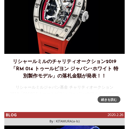
リシャールミルのチャリティオークション2019
「RM 014 トゥールビヨン ジャパン･ホワイト 特
別製作モデル」の落札金額が発表！！
リシャールミルジャパン基金 チャリティオークション
2019「RM 014 トゥールビヨン ジャパン･ホワイト 特別製作
モデル」の落札金額が発表！！昨年11月、日本全国からリシ
続きを読む
ャール・ミルのオーナー顧客を招いて開かれた「リシャー
ル・ミル オ
BLOG
2020.2.26
By :
KITAMURA(a-ls)