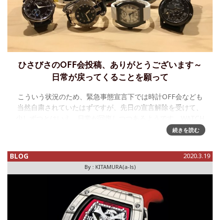
ひさびさのOFF会投稿、ありがとうございます～
日常が戻ってくることを願って
こういう状況のため、緊急事態宣言下では時計OFF会なども
当然自粛されていたはずですが、先日の宣言解除を受けて、
少しずつとはいえ、日常が回復しつつあるようです。WATCH
MEDIA "OFF"LINEにも久しぶりの投稿が！！！すごいライン
続きを読む
ナ
BLOG
2020.3.19
By :
KITAMURA(a-ls)