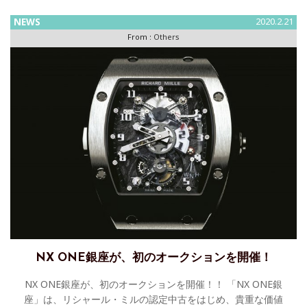
02フェルナンド・アロンソ プロトタイプ出品決定！リシャー
ルミル ジャパンは21日、都内で会見を開き、女子ゴルフの成
NEWS
2020.2.21
From :
Others
NX ONE銀座が、初のオークションを開催！
NX ONE銀座が、初のオークションを開催！！ 「NX ONE銀
座」は、リシャール・ミルの認定中古をはじめ、貴重な価値