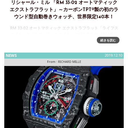
リシャール・ミル 「RM 33-02 オートマティック
エクストラフラット」～カーボンTPT®製の初のラ
ウンド型自動巻きウォッチ、世界限定140本！
RM 33-02 オートマティック エクストラフラット「ライフス
タイル」と「スポーティスタイル」の組み合わせ 2011年に
発表したRM 033の再解釈 カーボンTPT®製の初のラウンド型
続きを読む
自動巻きウォッチ、世界限定140
NEWS
2019.12.10
From :
RICHARD MILLE