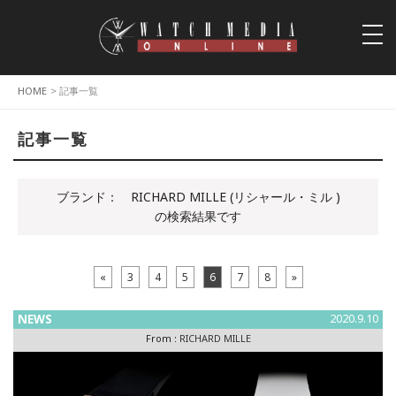
togg
navi
HOME
> 記事一覧
記事一覧
ブランド：
RICHARD MILLE (リシャール・ミル )
の検索結果です
«
3
4
5
6
7
8
»
NEWS
2020.9.10
From :
RICHARD MILLE