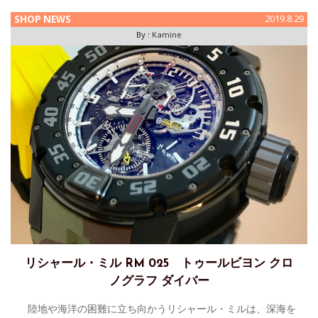
ン 今週末から開催されるF1シン
SHOP NEWS
2019.8.29
By :
Kamine
リシャール・ミル RM 025 トゥールビヨン クロ
ノグラフ ダイバー
陸地や海洋の困難に立ち向かうリシャール・ミルは、深海を