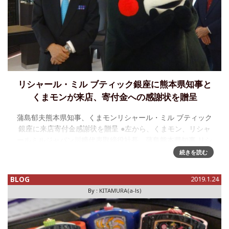
リシャール・ミル ブティック銀座に熊本県知事と
くまモンが来店、寄付金への感謝状を贈呈
蒲島郁夫熊本県知事、くまモンリシャール・ミル ブティック
銀座に来店寄付金感謝状を贈呈 ●左から、くまモン、リシャ
ールミルジャパン川﨑代表取締役社長、蒲島熊本県知事 リシ
ャール・ミル・ジャパン株式会社が、リシャール・ミルに携
続きを読む
わるす
BLOG
2019.1.24
By :
KITAMURA(a-ls)