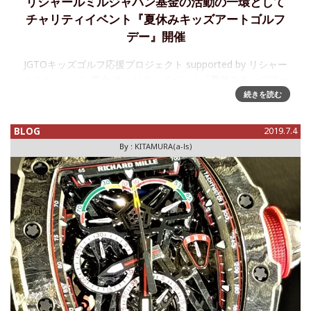
リシャールミルジャパン基金の活動の一環として
チャリティイベント『夏休みキッズアートゴルフ
デー』開催
JGTOキッズゴルフ応援プロジェクト supported by リシャー
ルミルジャパン基金 チャリティイベント『夏休みキッズアー
トゴルフデー』 当サイトでも何度かお伝えしているように、
続きを読む
リシャールミルジャパンは、東日本大震災復興支
BLOG
2019.7.4
By :
KITAMURA(a-ls)