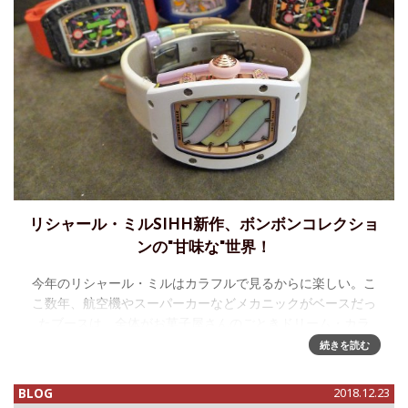
リシャール・ミルSIHH新作、ボンボンコレクショ
ンの"甘味な"世界！
今年のリシャール・ミルはカラフルで見るからに楽しい。こ
こ数年、航空機やスーパーカーなどメカニックがベースだっ
たブースは、全体がお菓子屋さんのごときドリーム・カラ
ー。壁に作られた棚には、いろとりどりのキャンデー・ポッ
続きを読む
トが並び、しかも、自由につ
BLOG
2018.12.23