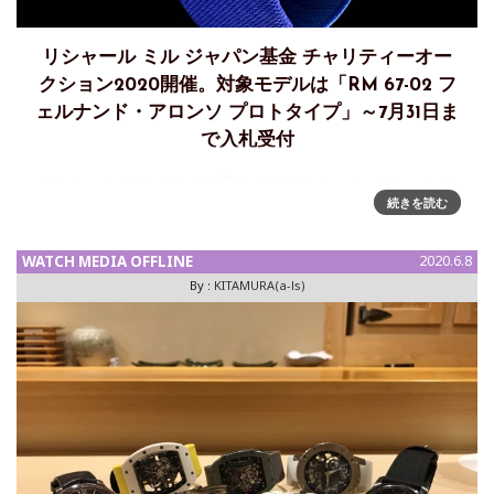
リシャール ミル ジャパン基金 チャリティーオー
クション2020開催。対象モデルは「RM 67-02 フ
ェルナンド・アロンソ プロトタイプ」～7月31日ま
で入札受付
リシャール ミル ジャパン基金 チャリティーオークション２
続きを読む
０２０開催のご案内 以前に報道したリシャール ミル ジャパ
ン基金 チャリティーオークション２０２０（参考
→https://watch-medi
WATCH MEDIA OFFLINE
2020.6.8
By :
KITAMURA(a-ls)