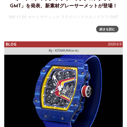
GMT」を発表、新素材グレーサーメットが登場！
RM 11-05 オートマティック フライバッククロノグラフ GMT
にて新素材グレーサーメットが登場 RM 11-05 AUTOMATIC
FLYBACK CHRONOGRAPH GMT■ リシャール・ミル独自の
続きを読む
新素材、
BLOG
2020.6.9
By :
KITAMURA(a-ls)