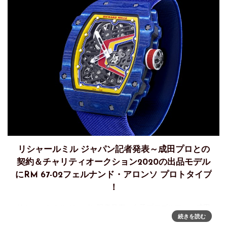
リシャールミル ジャパン記者発表～成田プロとの
契約＆チャリティオークション2020の出品モデル
にRM 67-02フェルナンド・アロンソ プロトタイプ
！
リシャールミル ジャパン記者発表～女子プロゴルファー成田
続きを読む
美寿々選手との契約＆チャリティオークション2020にRM 67-