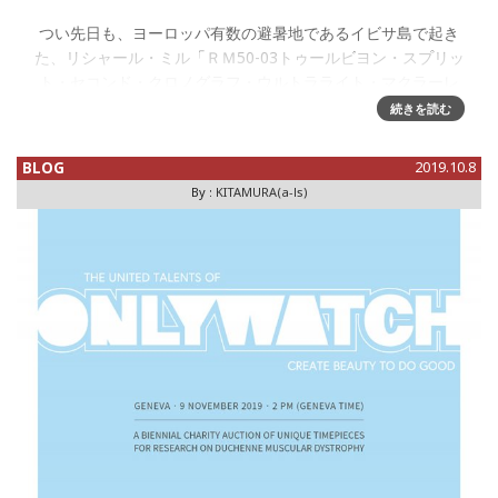
つい先日も、ヨーロッパ有数の避暑地であるイビサ島で起き
た、リシャール・ミル「ＲＭ50-03トゥールビヨン・スプリッ
ト・セコンド・クロノグラフ・ウルトラライト・マクラーレ
ンＦ１」の強奪事件をお伝えしたばかりだが、https://watch-
続きを読む
m
BLOG
2019.10.8
By :
KITAMURA(a-ls)