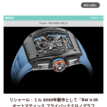
開票結果発表！2011年以降、東日本大震災で被災された方に
対して、2016年からは熊本地震に対する復興支援も加え、そ
続きを読む
してまたリシャール ミル ファミリーが運営する国内外の
NEWS
2020.7.4
From :
RICHARD MILLE
リシャール・ミル 2020年新作として「RM 11-05
オートマティック フライバッククロノグラフ