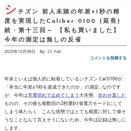
シ
チズン 前人未踏の年差±1秒の精
度を実現したCaliber 0100 (延長)
続・第十三回～ 【私も買いました】
今年の測定は無しの反省
2025年12月30日
By :
CC Fan
コメントを投稿する
年末といえば個人的に粘着しているシチズン Cal.0100が
「本当に年差±1秒を達成できたのか」の測定…なのです
が、今年は
充電切れで止めてしまう
大失態、
合わせ直した
ものの、その後も複数回の2秒運針(省電力モード)にして
しまう体たらく、こんな状態ではとても精度に対して偉そ
うなことなんて言えそうにないため、今年は記録は無しに
します。