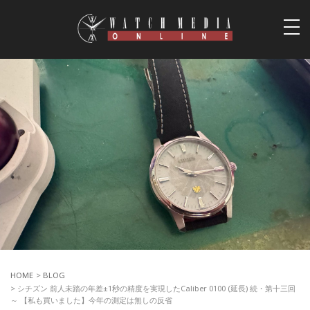
togg
navi
HOME
>
BLOG
> シチズン 前人未踏の年差±1秒の精度を実現したCaliber 0100 (延長) 続・第十三回
～ 【私も買いました】今年の測定は無しの反省