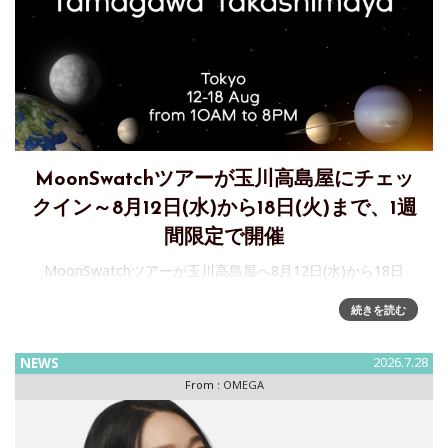
MoonSwatchツアーが玉川高島屋にチェッ
クイン～8月12日(水)から18日(火)まで、1週
間限定で開催
MoonSwatchツアーが玉川高島屋へ8月12日(水)から18日
(火)、1週間限定で開催。 Swatchは、OMEGAとのコラボレー
続きを読む
ションで誕生した「Bioceramic MoonSwatch」コレクション
を、より多くの方に届けるため
NEWS
2026.7.28
From :
OMEGA