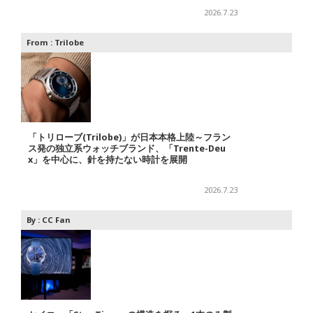
2026.7.23
From :
Trilobe
「トリローブ(Trilobe)」が日本本格上陸～フラン
ス発の独立系ウォッチブランド、「Trente-Deu
x」を中心に、針を持たない時計を展開
2026.7.23
By :
CC Fan