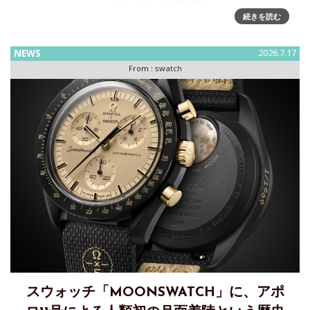
ルトン）が出展
続きを読む
日本橋三越本店 本館1階 中央ホールで開催される期間限定ポ
ップアップ「Watch in Style ポップアップストア＆ワークシ
NEWS
2026.7.17
ョップ」に、Omega（オメガ）、Longines（ロンジン）、
From :
swatch
Rado（ラドー）、Tissot（ティソ）、Ha
スウォッチ「MOONSWATCH」に、アポ