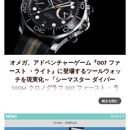
オメガ、アドベンチャーゲーム『007 ファ
ースト ・ライト』に登場するツールウォッ
チを現実化～「シーマスター ダイバー
300M クロノグラフ 007 ファースト・ ラ
イト」のリアル世界での発売を発表
続きを読む
近日発売予定！～『007 ファースト・ライト』内のオメガ
ウォッチが リアルタイムピースとして現実世界に登場オメガ
NEWS
2026.6.6
は、アクションアドベンチャーゲーム『007 ファースト ・ラ
From :
OMEGA
イト』に登場する、新作「シーマスター