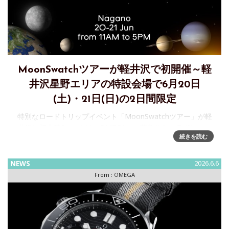
MoonSwatchツアーが軽井沢で初開催～軽
井沢星野エリアの特設会場で6月20日
(土)・21日(日)の2日間限定
特別なロードトリップイベント「MoonSwatchツアー」が軽
井沢に初上陸Swatchは、OMEGAとの革新的なコラボレーシ
続きを読む
ョンにより誕生した「Bioceramic MoonSwatch」コレクショ
ンを、より多くの方に届けるべく、特別な
NEWS
2026.6.6
From :
OMEGA