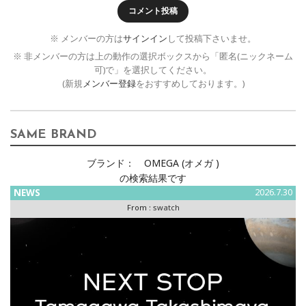
コメント投稿
※ メンバーの方は
サインイン
して投稿下さいませ。
※ 非メンバーの方は上の動作の選択ボックスから「匿名(ニックネーム
可)で」を選択してください。
(新規
メンバー登録
をおすすめしております。)
SAME BRAND
ブランド：
OMEGA (オメガ )
の検索結果です
NEWS
2026.7.30
From :
swatch