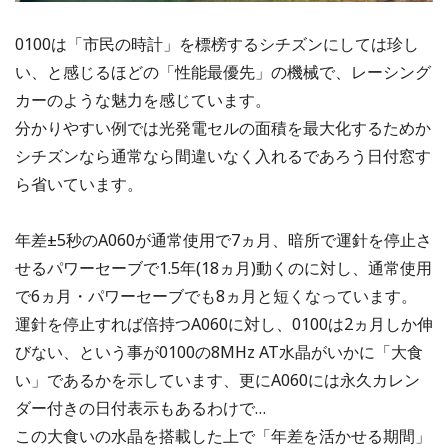
0100は「市民の時計」を標榜するシチズンにしては珍し
い、と感じるほどの「性能最優先」の機械で、レーシング
カーのような魅力を感じています。
分かりやすい例では光発電セルの面積を最大化するためか
シチズンなら通常なら間違いなく入れるであろう日付窓す
ら省いています。
年差±5秒のA060が通常使用で7ヵ月、暗所で運針を停止さ
せるパワーセーブで1.5年(18ヵ月)動くのに対し、通常使用
で6ヵ月・パワーセーブでも8ヵ月と短くなっています。
運針を停止すれば倍持つA060に対し、0100は2ヵ月しか伸
びない、という事が0100の8MHz AT水晶がいかに「大食
い」であるかを示しています、更にA060には永久カレン
ダー付きの日付表示もあるわけで…
この大食いの水晶を搭載した上で「年差を活かせる期間」