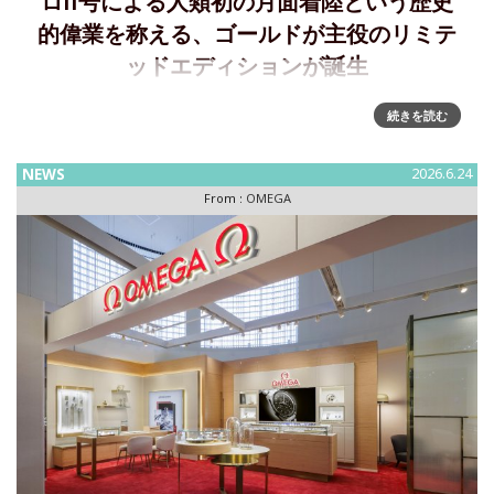
ロ11号による人類初の月面着陸という歴史
的偉業を称える、ゴールドが主役のリミテ
ッドエディションが誕生
受け継がれる歴史の重みを刻む、 MOONSWATCH1969 年7
続きを読む
月21 日のアポロ11 号 による人類初の月面着陸という歴史的
偉業を称える、ゴールドが主役の限定版MoonSwatch が登場
NEWS
2026.6.24
します。 世代を超えて輝き続ける偉大
From :
OMEGA