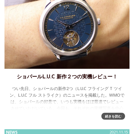
ショパールL.U.C 新作２つの実機レビュー！
つい先日、ショパールの新作2つ（L.U.C フライング T ツイ
ン、L.U.C フル ストライク）のニュースを掲載した。WMOで
は、ショパールの好意で、いつも実機をほぼ最速でレビュー
させていただいている。今回も、それぞれの実機写真を中心
にご
続きを読む
NEWS
2021.11.15