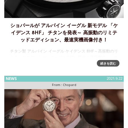
ショパールが アルパイン イーグル 新モデル 「ケ
イデンス 8HF」 チタンを発表～ 高振動のリミテ
ッドエディション、最速実機画像付き！
チタン製 アルパイン イーグル ケイデンス 8HF～高振動のリ
ミテッドエディションイーグルの鋭い眼光と高振動ウォッチ
メイキング。チタンの快適さとエレガントなクロノメーター
続きを読む
の力強さ。ショパールは、精度、スタイル、スポーティな装
いを兼ね
NEWS
2021.9.22
From :
Chopard