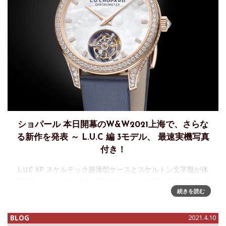
ショパール 本日開幕のW&W2021上海で、さらな
る新作を発表 ～ L.U.C 編 3モデル、 最速実機写真
付き！
L.U.C XP スケルテック超薄型ケースとスケルトン文字盤が体
現する ショパール マニュファクチュールの時計製造技術の粋
©Federal-StudioL.U.C XP スケルテックは、2012年の発表以
続きを読む
来、その優れた技
BLOG
2021.4.10