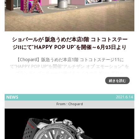
ショパールが 阪急うめだ本店1階 コトコトステー
ジ11にて“HAPPY POP UP”を開催～6月23日より
【Chopard】阪急うめだ本店1階 コトコトステージ11に
て“HAPPY POP UP”を開催“アルチザン オブ エモーション” を
ブランドシグニチャーに掲げるスイスのラグジュアリー
続きを読む
NEWS
2021.6.14
From :
Chopard