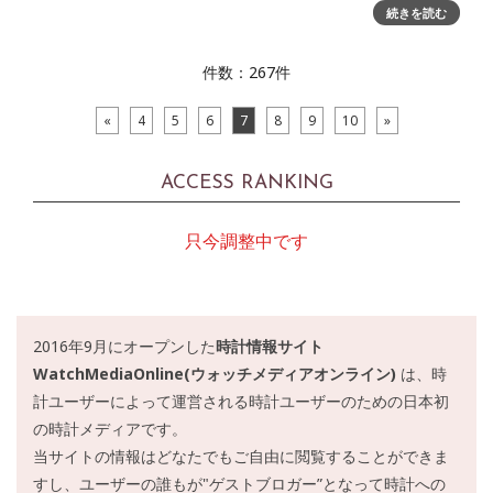
する。１．L.U.C クアトロ スピリット 25詳細は、こちらのペ
続きを読む
ー
件数：267件
«
4
5
6
7
8
9
10
»
ACCESS RANKING
只今調整中です
2016年9月にオープンした
時計情報サイト
WatchMediaOnline(ウォッチメディアオンライン)
は、時
計ユーザーによって運営される時計ユーザーのための日本初
の時計メディアです。
当サイトの情報はどなたでもご自由に閲覧することができま
すし、ユーザーの誰もが"ゲストブロガー”となって時計への