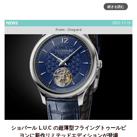
ークなコンセプト、音色、ナチュラルなエレガンス
続きを読む
NEWS
2021.11.15
From :
Chopard
ショパール L.U.C の超薄型フライングトゥールビ
ヨンに新作リミテッドエディションが登場