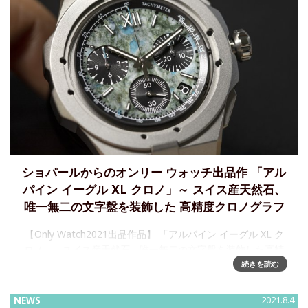
ショパールからのオンリー ウォッチ出品作 「アル
パイン イーグル XL クロノ」～ スイス産天然石、
唯一無二の文字盤を装飾した 高精度クロノグラフ
【Only Watch2021出品作品】 「アルパイン イーグル XL ク
ロノ」～スイス産天然石、唯一無二の文字盤を装飾した高精
度クロノグラフ オンリー ウォッチ出品でモナコ筋ジストロフ
続きを読む
ィー協会を支援ショパールは、モナコ筋ジストロフィ
NEWS
2021.8.4