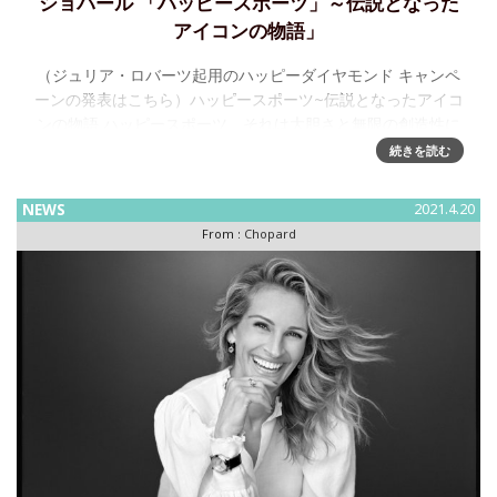
ショパール 「ハッピースポーツ」～伝説となった
アイコンの物語」
（ジュリア・ロバーツ起用のハッピーダイヤモンド キャンペ
ーンの発表はこちら）ハッピースポーツ~伝説となったアイコ
ンの物語 ハッピースポーツ、それは大胆さと無限の創造性に
駆り立てられた若い女性の天才的着想。1993年、キャロライ
続きを読む
ン・シ
NEWS
2021.4.20
From :
Chopard