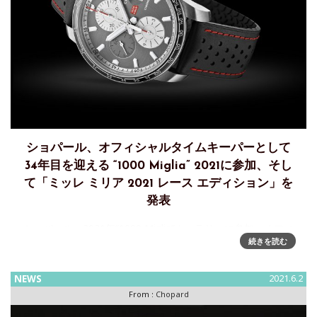
ショパール、オフィシャルタイムキーパーとして
34年目を迎える “1000 Miglia” 2021に参加、そし
て「ミッレ ミリア 2021 レース エディション」を
発表
ショパール、2021年“1000 Miglia”カーラリーに参加～オフィ
続きを読む
シャルタイムキーパーとして 34年目を迎えるショパールは今
年も、歴史的カーラリーイベント「1000 Miglia」にメインパ
ートナー兼オ
NEWS
2021.6.2
From :
Chopard