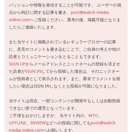
パッションや情報を発信することが可能です。 ユーザーの視
点から時計に関する記事を書き、
post@watch-media-
online.com
へご投稿ください。選考の後、掲載可能となりま
したらご連絡いたします。
また当サイトに掲載されているレギュラーブロガーの記事
に、意見やコメントを書き込むことで、ご自身の考えや他の
読者とコミュニケーションをとることもできます。
SIGN UP
からメールアドレスとニックネームの登録を済ませ
た読者が
SIGN IN
してから投稿した場合は、そのニックネー
ムが投稿者として表示されます。また、匿名でコメントを残
したい場合はSIGN INしなくとも投稿が可能になりました。
当サイトは現在、一部コンテンツが開発中もしくは自動投稿
できない形での運営となっています。
ご不便をおかけしますが、 当サイト内の、
WTO
、
OFFLINE
、
REVIEW
などへの投稿に関しても
post@watch-
media-online.com
へお願いします。