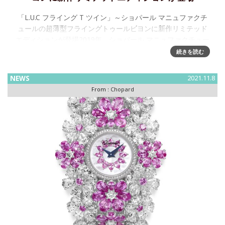
「L.U.C フライング T ツイン」～ショパール マニュファクチ
ュールの超薄型フライングトゥールビヨンに新作リミテッド
エディションが登場2019年、ショパール マニュファクチュー
ルは、初の自動巻きフライングトゥールビヨンムーブメン
続きを読む
NEWS
2021.11.8
From :
Chopard