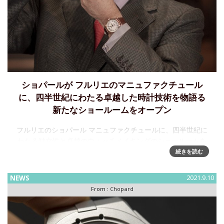
ショパールが フルリエのマニュファクチュール
に、四半世紀にわたる卓越した時計技術を物語る
新たなショールームをオープン
フルリエのショパール マニュファクチュールに、四半世紀に
わたる独立性と卓越のウォッチメイキングのショールームを
常設カール‐フリードリッヒ・ショイフレは、決然とした意志
続きを読む
と計画的な内部育成によって、わずか数十年で、彼が共同社
長を務めるシ
NEWS
2021.9.10
From :
Chopard