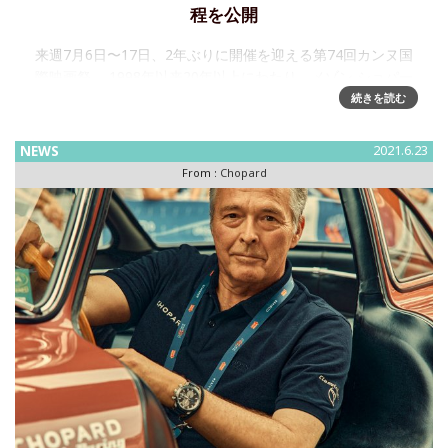
程を公開
来週7月6日〜17日、2年ぶりに開催を迎える第74回カンヌ国
際映画祭。 1998年以来20年以上にわたり、メゾン ショパー
ルは同映画祭のオフィシャルパートナーを務め、今年もパル
続きを読む
ム・ドール、そして映画祭の閉会式で授与される全トロフィ
ーの制作を
NEWS
2021.6.23
From :
Chopard