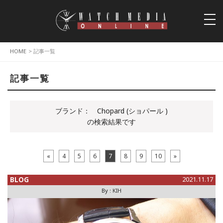
togg
navi
HOME
> 記事一覧
記事一覧
ブランド：
Chopard (ショパール )
の検索結果です
«
4
5
6
7
8
9
10
»
BLOG
2021.11.17
By :
KIH