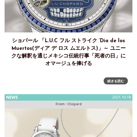
ショパール 「L.U.C フル ストライク ‘Día de los
Muertos(ディア デ ロス ムエルトス)」～ ユニー
クな解釈を通じメキシコ伝統行事「死者の日」に
オマージュを捧げる
L.U.C フル ストライク ‘Día de los Muertos（ディア デ ロス
続きを読む
ムエルトス）’ ～ ショパール マニュファクチュールのミニッ
ツ・リピーター搭載ウォッチ
NEWS
2021.10.18
From :
Chopard