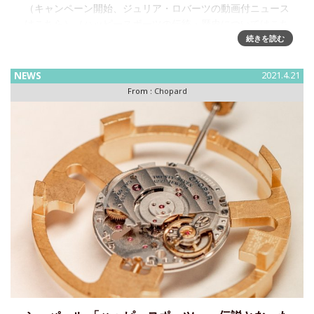
（キャンペーン開始、ジュリア・ロバーツの動画付ニュース
はこちら）（ハッピースポーツの伝統・歴史についてはこち
ら）ハッピースポーツ ザ・ファースト、1993年のアイコンが
続きを読む
復刻 ステンレススティールとダイヤモンドが革新的な融合を
果たし、
NEWS
2021.4.21
From :
Chopard