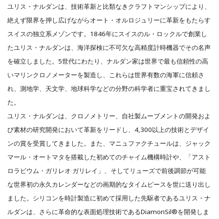
ユリス・ナルダンは、技術革新と比類なきクラフトマンシップにより、
絶えず限界を押し広げながらオート・オルロジュリーに革新をもたらす
スイスの独立系メゾンです。1846年にスイスのル・ロックルで創業し
たユリス・ナルダンは、海洋探検に不可欠な高精度計時機器でその名声
を確立しました。5世代にわたり、ナルダン家は世界で最も信頼性の高
いマリンクロノメーターを製造し、これらは世界有数の海軍に信頼さ
れ、測地学、天文学、地球科学などの分野の科学者に重宝されてきまし
た。
ユリス・ナルダンは、クロノメトリー、自社製ムーブメントの開発およ
び素材の研究開発において革新をリードし、4,300以上の技術とデザイ
ンの賞を受賞してきました。また、マニュファクチュールは、ジャック
マール・オートマタを搭載した初めてのチャイム機構時計や、「アスト
ロラビウム・ガリレオ ガリレイ」、そしてリューズで前後調節が可能
な世界初の永久カレンダーなどの画期的なタイムピースを世に送り出し
ました。シリコンを時計製造に初めて採用した先駆者であるユリス・ナ
ルダンは、さらに革命的な表面処理技術であるDiamonSil®を開発しま