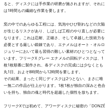
ると、ディスクには手作業の研磨が施されますが、それに
は1時間もの繊細な作業を要します。
窯の中でのあらゆる工程には、気泡やひび割れなどの欠陥
が生じるリスクがあり、しばしば工程のやり直しが必要に
なります。これは忍耐、正確さ、そして卓越した技術力を
必要とする厳しい鍛錬であり、エナメルはオート・オルロ
ジュリーにおいて最も習得の難しい素材のひとつとなって
います。フリークX グレー エナメルの回転ディスクは、1
枚1枚順番に製作され、各ディスクの完成には少なくとも
丸1日、およそ8時間から12時間を要します。
その結果、まったく同じディスクは2つとない、まさに唯
一無二の作品が仕上がります。1枚1枚が独自の深みと色合
いを持ち、独自の魂と時代を超越した個性を放ちます。
フリークXでは初めて、アワーディスクに秘密の「DONZÉ