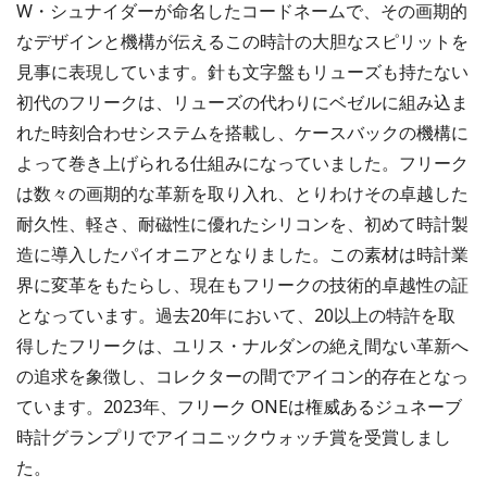
W・シュナイダーが命名したコードネームで、その画期的
なデザインと機構が伝えるこの時計の大胆なスピリットを
見事に表現しています。針も文字盤もリューズも持たない
初代のフリークは、リューズの代わりにベゼルに組み込ま
れた時刻合わせシステムを搭載し、ケースバックの機構に
よって巻き上げられる仕組みになっていました。フリーク
は数々の画期的な革新を取り入れ、とりわけその卓越した
耐久性、軽さ、耐磁性に優れたシリコンを、初めて時計製
造に導入したパイオニアとなりました。この素材は時計業
界に変革をもたらし、現在もフリークの技術的卓越性の証
となっています。過去20年において、20以上の特許を取
得したフリークは、ユリス・ナルダンの絶え間ない革新へ
の追求を象徴し、コレクターの間でアイコン的存在となっ
ています。2023年、フリーク ONEは権威あるジュネーブ
時計グランプリでアイコニックウォッチ賞を受賞しまし
た。