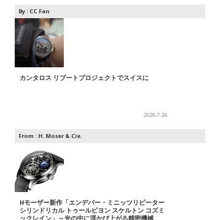
By :
CC Fan
カンタロス リブートプロジェクトでスイスに
2026.7.26
From :
H. Moser & Cie.
Hモーザー新作「エンデバー・ミニッツリピーター
シリンドリカル トゥールビヨン スケルトン コズミ
ックレイン」～光の中に浮かび上がる精密機械