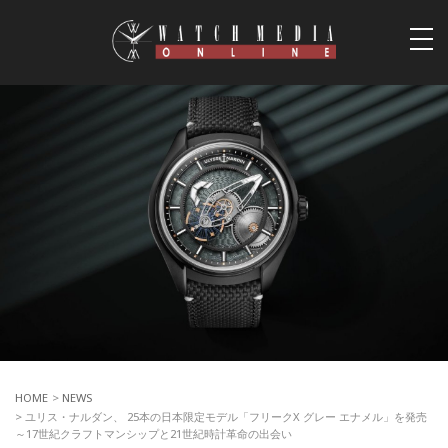
togg
navi
HOME
>
NEWS
> ユリス・ナルダン、 25本の日本限定モデル「フリークX グレー エナメル」を発売
～17世紀クラフトマンシップと21世紀時計革命の出会い