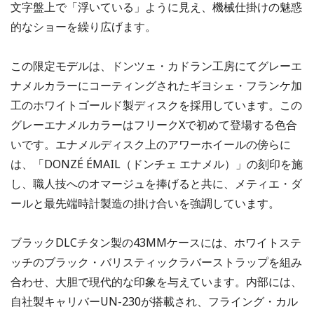
文字盤上で「浮いている」ように見え、機械仕掛けの魅惑
的なショーを繰り広げます。
この限定モデルは、ドンツェ・カドラン工房にてグレーエ
ナメルカラーにコーティングされたギヨシェ・フランケ加
工のホワイトゴールド製ディスクを採用しています。この
グレーエナメルカラーはフリークXで初めて登場する色合
いです。エナメルディスク上のアワーホイールの傍らに
は、「DONZÉ ÉMAIL（ドンチェ エナメル）」の刻印を施
し、職人技へのオマージュを捧げると共に、メティエ・ダ
ールと最先端時計製造の掛け合いを強調しています。
ブラックDLCチタン製の43MMケースには、ホワイトステ
ッチのブラック・バリスティックラバーストラップを組み
合わせ、大胆で現代的な印象を与えています。内部には、
自社製キャリバーUN-230が搭載され、フライング・カル