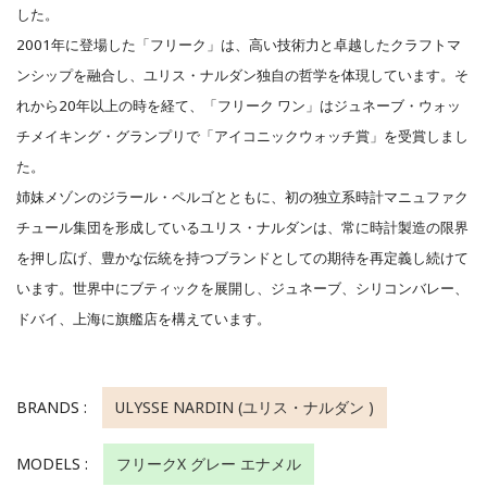
した。
2001年に登場した「フリーク」は、高い技術力と卓越したクラフトマ
ンシップを融合し、ユリス・ナルダン独自の哲学を体現しています。そ
れから20年以上の時を経て、「フリーク ワン」はジュネーブ・ウォッ
チメイキング・グランプリで「アイコニックウォッチ賞」を受賞しまし
た。
姉妹メゾンのジラール・ペルゴとともに、初の独立系時計マニュファク
チュール集団を形成しているユリス・ナルダンは、常に時計製造の限界
を押し広げ、豊かな伝統を持つブランドとしての期待を再定義し続けて
います。世界中にブティックを展開し、ジュネーブ、シリコンバレー、
ドバイ、上海に旗艦店を構えています。
BRANDS :
ULYSSE NARDIN (ユリス・ナルダン )
MODELS :
フリークX グレー エナメル