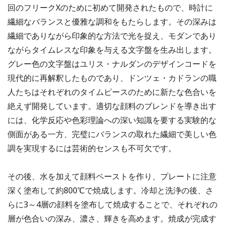
回のフリークXのために初めて開発されたもので、時計に
繊細なバランスと優雅な調和をもたらします。その深みは
繊細でありながら印象的な方法で光を捉え、モダンであり
ながらタイムレスな印象を与える文字盤を生み出します。
グレー色の文字盤はユリス・ナルダンのデザインコードを
現代的に再解釈したものであり、ドンツェ・カドランの職
人たちはそれぞれのタイムピースのために新たな色合いを
絶えず開発しています。適切な顔料のブレンドを導き出す
には、化学反応や色彩理論への深い知識を要する実験的な
側面がある一方、完璧にバランスの取れた繊細で美しい色
調を実現するには芸術的センスも不可欠です。
その後、水を加えて顔料ペーストを作り、プレートに注意
深く塗布して約800℃で焼成します。冷却と洗浄の後、さ
らに3～4層の顔料を塗布して焼成することで、それぞれの
層が色合いの深み、濃さ、輝きを高めます。焼成が完成す