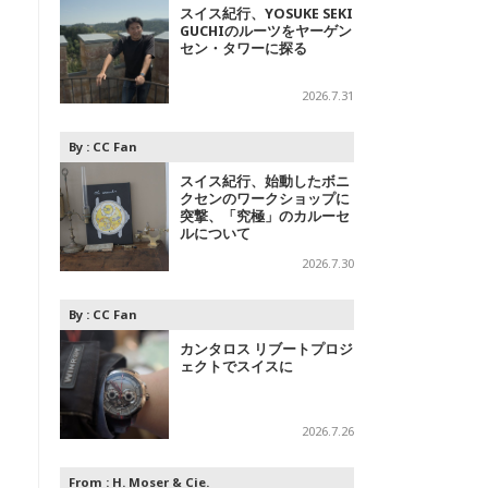
スイス紀行、YOSUKE SEKI
GUCHIのルーツをヤーゲン
セン・タワーに探る
2026.7.31
By :
CC Fan
スイス紀行、始動したボニ
クセンのワークショップに
突撃、「究極」のカルーセ
ルについて
2026.7.30
By :
CC Fan
カンタロス リブートプロジ
ェクトでスイスに
2026.7.26
From :
H. Moser & Cie.