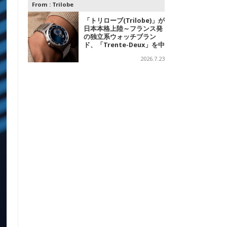
From :
Trilobe
「トリローブ(Trilobe)」が
日本本格上陸～フランス発
の独立系ウォッチブラン
ド、「Trente-Deux」を中
心に、針を持たない時計を
2026.7.23
展開