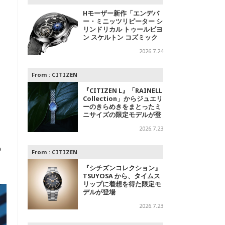
Hモーザー新作「エンデバ
ー・ミニッツリピーター シ
リンドリカル トゥールビヨ
ン スケルトン コズミック
レイン」～光の中に浮かび
2026.7.24
上がる精密機械
From :
CITIZEN
『CITIZEN L』「RAINELL
Collection」からジュエリ
ーのきらめきをまとったミ
ニサイズの限定モデルが登
場
2026.7.23
の
From :
CITIZEN
『シチズンコレクション』
TSUYOSA から、タイムス
リップに着想を得た限定モ
デルが登場
2026.7.23