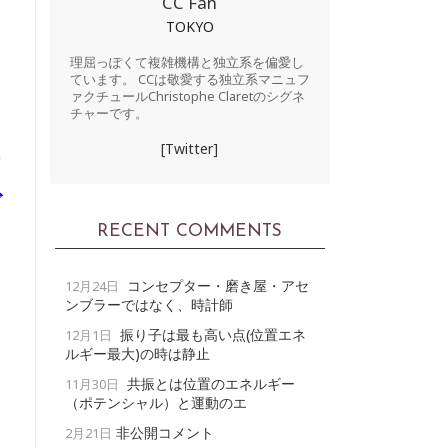
CC Fan
TOKYO
理屈っぽくて複雑機構と独立系を偏愛し
ています。 CCは敬愛する独立系マニュフ
ァクチュールChristophe Claretのシグネ
チャーです。
[Twitter]
デ
RECENT COMMENTS
コンセプター・磨き屋・アセ
12月24日
ンブラーではなく、時計師
振り子は最も高い点(位置エネ
12月1日
ルギー最大)の時は静止
共振とは位置のエネルギー
11月30日
（ポテンシャル）と運動のエ
ス
非公開コメント
2月21日