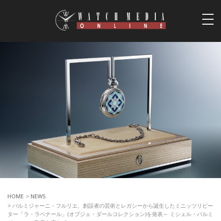
togg
navi
HOME
>
NEWS
> パルミジャーニ・フルリエ、創設者の芸術とレガシーから誕生したミニッツリピー
ター「ラ・ラベナール」(オブジェ・ダールコレクション)を発表～ ミシェル・パルミ