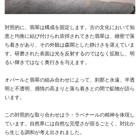
対照的に、翡翠は構成を固定します。古の文化において知
恵と均衡に結び付けられ崇拝されてきた翡翠は、緻密で落
ち着きがあり、その外観は森閑とした静けさを湛えていま
す。研磨された表面は光を反射するのではなく拡散し、明
るい輝きではなく奥行きを与えます。
オパールと翡翠の組み合わせによって、刹那と永遠、半透
明と不透明、感情の高まりと落ち着きとの間で鉱物が語ら
います。
この対照的な取り合わせはラ・ラベナールの精神を体現し
ています。自然界には自然な完璧さが宿るごとく、対比か
ら生じる調和が考え出されました。