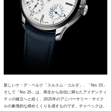
新しいケ・デ・ベルク「スルスム・コルダ」、「No. 33」
そして「No. 25」は、再生から自信に満ちたアイデンティ
ティの確立へと続く、2025年のアニバーサリー・サイク
ルの象徴的な締めくくりを成すものです。チャペックは、