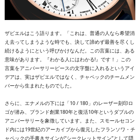
ザビエルはこう語ります。「これは、普通の人なら希望消
え去ってしまうような時でも、決して諦めず最善を尽くし
続けるようにという呼びかけなんだ。この言葉には、ある
意味があります。『わかる人にはわかる!』です！」この
言葉をアニバーサリーピースの文字盤に入れるというアイ
デアは、実はザビエルではなく、チャペックのチームメン
バーから生まれたものでした。
さらに、エナメルの下には「10 / 180」のレーザー刻印ロ
ゴが潜み、ブランド創業180年と復活10年というダブルの
アニバーサリーを象徴しています。また、スモールセコン
ド内には19世紀のアーカイブから復元したフランソワ・チ
ャペックの手書きサインが“シークレットサイン”として隠