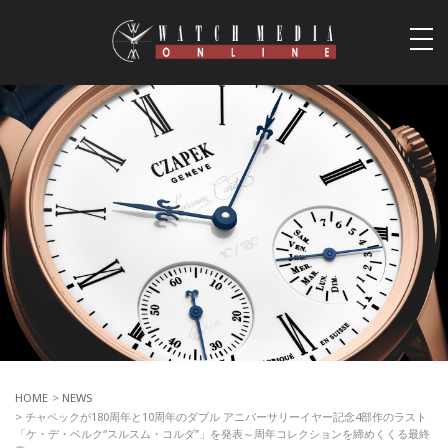
togg
navi
HOME
>
NEWS
> チャペックが180周年と10周年のダブル アニバーサリーイヤー記念4部作のラスト
「ケ・デ・ベルク“スルスム・コルダ”」を発表～周年コレクションを締めくくる最終