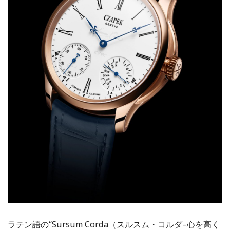
ラテン語の“Sursum Corda（スルスム・コルダ–心を高く