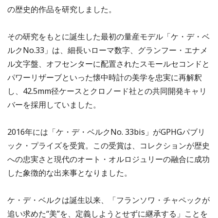
の歴史的作品を研究しました。
その研究をもとに誕生した最初の量産モデル「ケ・デ・ベ
ルクNo.33」は、細長いローマ数字、グランフー・エナメ
ル文字盤、オフセンターに配置されたスモールセコンドと
パワーリザーブといった懐中時計の美学を忠実に再解釈
し、42.5mm径ケースとクロノード社との共同開発キャリ
バーを採用していました。
2016年には「ケ・デ・ベルクNo. 33bis」がGPHGパブリ
ック・プライズを受賞。この受賞は、コレクションが歴史
への忠実さと現代のオート・オルロジュリーの融合に成功
した象徴的な出来事となりました。
ケ・デ・ベルクは誕生以来、「フランソワ・チャペックが
追い求めた“美”を、定義しようとせずに継承する」ことを