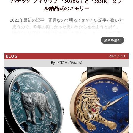
パテック フィリップ 「5078G」と「5531R」ダブ
ル納品式のメモリー
2022年最初の記事、正月なので明るくめでたい記事が良いと
思うので、昨年の楽しかった思い出から始めようと思う。
WATCH MEDIA ONLINEを作った時から、ネット上の記事
(watch media online)とそして時計好きな皆さん
続きを読む
BLOG
2021.12.31
By :
KITAMURA(a-ls)