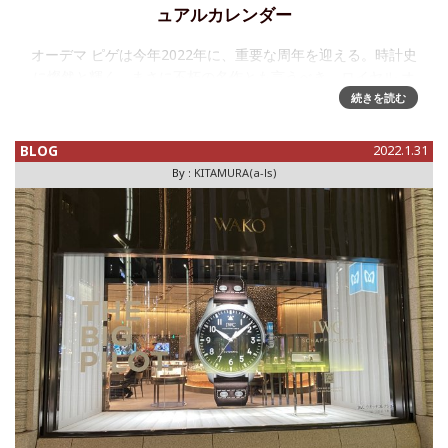
ュアルカレンダー
オーデマ ピゲは今年2022年に、重要な周年を迎える。時計史
に燦然と輝く、まさに不朽の名作とも言うべき、ロイヤル オ
ークの誕生50周年である。普通であれば、記念モデルのニュ
続きを読む
ースなどを刻々とお届けしたいところなのだが、昨今のロイ
ヤル オーク人
BLOG
2022.1.31
By :
KITAMURA(a-ls)