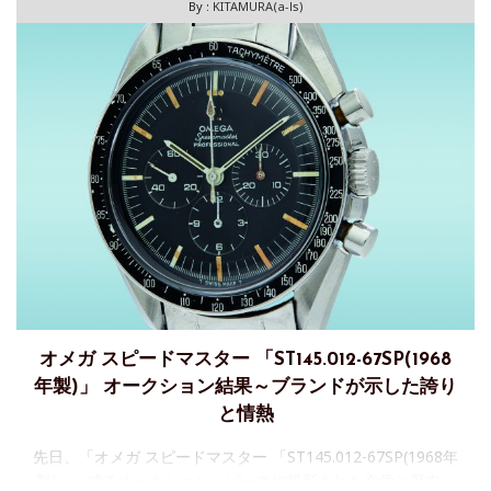
By :
KITAMURA(a-ls)
オメガ スピードマスター 「ST145.012-67SP(1968
年製)」 オークション結果～ブランドが示した誇り
と情熱
先日、「オメガ スピードマスター 「ST145.012-67SP(1968年
製)」～或るオークション・ピースに投影された文学と歴史」