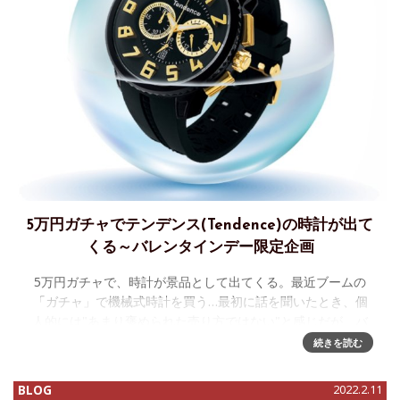
5万円ガチャでテンデンス(Tendence)の時計が出て
くる～バレンタインデー限定企画
5万円ガチャで、時計が景品として出てくる。最近ブームの
「ガチャ」で機械式時計を買う…最初に話を聞いたとき、個
人的には"あまり褒められた売り方ではない"と感じだが、バ
レンタインにむけた2月13日までの期間限定企画ということな
続きを読む
ので
BLOG
2022.2.11