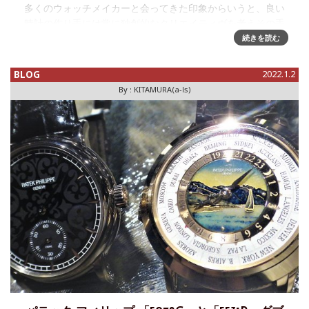
多くのウォッチメイカーと会ってきた印象からいうと、良い
時計の作り手には常に独創的なクリエイティヴを考えその手
段を探している感がある。しかしその使い手であるユーザー
続きを読む
は、意外と保守的でスタイルに縛られている人が多いイメー
ジがある。特にファッショ
BLOG
2022.1.2
By :
KITAMURA(a-ls)