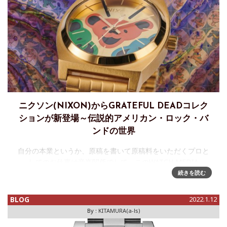
ニクソン(NIXON)からGRATEFUL DEADコレク
ションが新登場～伝説的アメリカン・ロック・バ
ンドの世界
自分の本業というか、原稿を書いて原稿料をいただくプロと
してのお仕事は音楽関係でして、このWATCH MEDIA
ONLINE含め、時計について書く原稿からは金銭の発生はほ
続きを読む
ぼないので、言わば、まぁアマチュアである。もちろん、ア
マだからといって
BLOG
2022.1.12
By :
KITAMURA(a-ls)