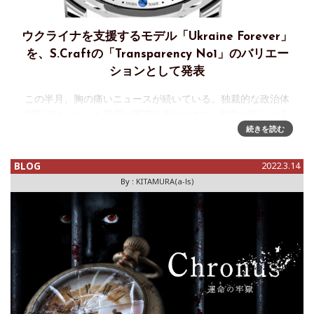
ウクライナを支援するモデル「Ukraine Forever」
を、S.Craftの「Transparency No1」のバリエー
ションとして発表
この半月、胸の痛いニュースが続いている。独裁的な政治体
制下では、かくも容易に軍事進攻がなされ、戦争が起こせる
ということを目の当たりにした。現場は欧州であるが、イギ
続きを読む
リスもドイツもフランスも、ロシアとは地続きの国境を接し
てはいない。我が国は島国
BLOG
2022.3.14
By :
KITAMURA(a-ls)