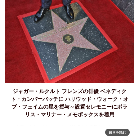
ジャガー・ルクルト フレンズの俳優 ベネディク
ト・カンバーバッチに ハリウッド・ウォーク・オ
ブ・フェイムの星を授与～設置セレモニーにポラ
リス・マリナー・メモボックスを着用
ベネディクト・カンバーバッチは好きな俳優なので、まだ日
続きを読む
本語プレスリリースが出ていない段階なのだけど、抄訳で"速