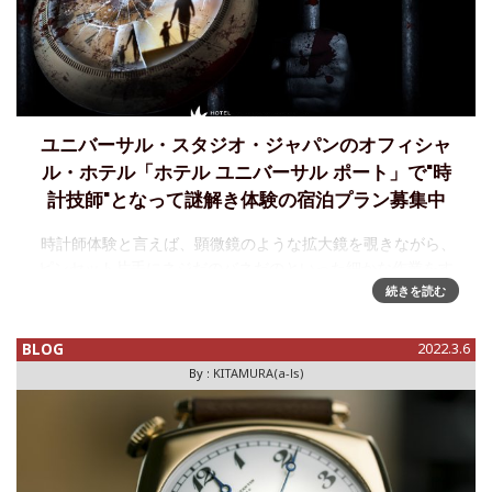
ユニバーサル・スタジオ・ジャパンのオフィシャ
ル・ホテル「ホテル ユニバーサル ポート」で"時
計技師"となって謎解き体験の宿泊プラン募集中
時計師体験と言えば、顕微鏡のような拡大鏡を覗きながら、
ピンセット片手にネジだのバネだのといった細かな作業をす
るようなイメージをお持ちだと思う。実際それが"時計師体
続きを読む
験"なのだが、今、まったく異なった”時計師体験"が、あ
BLOG
2022.3.6
By :
KITAMURA(a-ls)