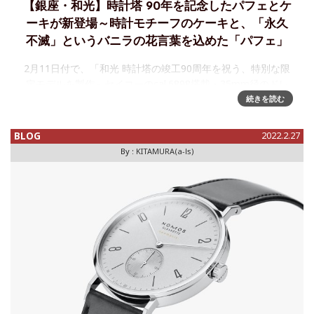
【銀座・和光】時計塔 90年を記念したパフェとケ
ーキが新登場～時計モチーフのケーキと、「永久
不滅」というバニラの花言葉を込めた「パフェ」
2月11日付で、「和光 時計塔の竣工90周年を祝う、特別な限
定モデルを製作～セイコーのcal.6898搭載・35mm径のドレ
スウォッチ」というニュースをお届けしたが、その続報、"お
続きを読む
いしい話"である。 和光本館の並びに建つ食の館「和光ア
BLOG
2022.2.27
By :
KITAMURA(a-ls)