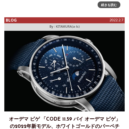
ンターテイメントであろうと、ほぼ必ず映し出される建物が
続きを読む
ある。それが和光だ。時計塔を備えたネオ・ルネッサンス調
の建物を見た瞬間、おそら
BLOG
2022.2.7
By :
KITAMURA(a-ls)
オーデマ ピゲ 「CODE 11.59 バイ オーデマ ピゲ」
の2022年新モデル、ホワイトゴールドのパーペチ