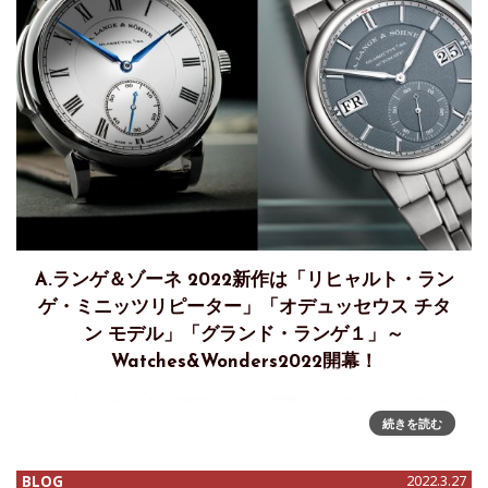
A.ランゲ＆ゾーネ 2022新作は「リヒャルト・ラン
ゲ・ミニッツリピーター」「オデュッセウス チタ
ン モデル」「グランド・ランゲ１」～
Watches&Wonders2022開幕！
Watches&Wonders2022がついに開幕し、A.ランゲ＆ゾーネ
続きを読む
の2022新作がそのベールを脱いだ！注目は、ついに出たシン
プルなリピーター・モデル。それも、往年のランゲ懐中時計
の代表的フェイスであった、スモール・セコンド、ローマ
BLOG
2022.3.27