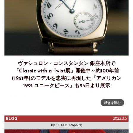
ヴァシュロン・コンスタンタン 銀座本店で
「Classic with a Twist展」開催中～約100年前
(1921年)のモデルを忠実に再現した「アメリカン
1921 ユニークピース」も25日より展示
昨年12月にグランド・オープンした、ヴァシュロン・コンス
続きを読む
タンタン 銀座本店。現在同店では、2世紀以上にわたる長い
歴史を持つメゾンの技術とスタイルを凝らした精神を称える
「クラシック ウィズ ア トゥイスト(Classic with a Tw
BLOG
2022.3.5
By :
KITAMURA(a-ls)