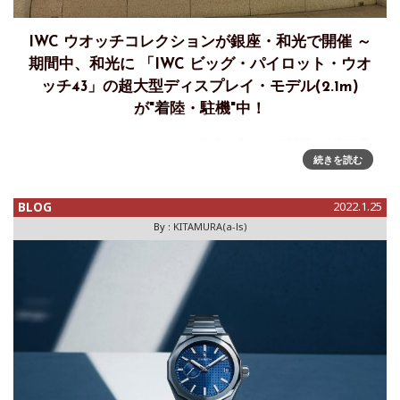
IWC ウオッチコレクションが銀座・和光で開催 ～
期間中、和光に 「IWC ビッグ・パイロット・ウオ
ッチ43」の超大型ディスプレイ・モデル(2.1m)
が"着陸・駐機"中！
IWC ウオッチコレクションが 銀座・和光にて開催～2月23日
続きを読む
(祝・水)まで期間中、和光の時計塔（直径2.4m）の足元に
「IWC ビッグ・パイロット・ウオッチ43」のディスプレイ・
モデル（2.1m）が"着陸・駐機"中！ 銀座のシンボ
BLOG
2022.1.25
By :
KITAMURA(a-ls)