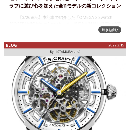
ラフに遊び心を加えた全11モデルの新コレクション
【3/26追記】本記事で紹介した「OMEGA x Swatch
BIOCERAMIC MoonSwatch」は、当初3月26日に発売の予定
でしたが、販売予定店舗の安全確保上の理由から、同日の発
続きを読む
売が中止されました。それに関して、スウォッチから
BLOG
2022.3.15
By :
KITAMURA(a-ls)