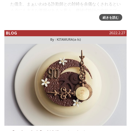
た借主、まぁいわゆる詐欺師との対峙を余儀なくされるとい
う点にも大きな要因があると思う。機械式時計の空前のブー
ムの中にあって、腕時計レンタル業などは事業としてもかな
続きを読む
り有望なような気もするが
BLOG
2022.2.27
By :
KITAMURA(a-ls)