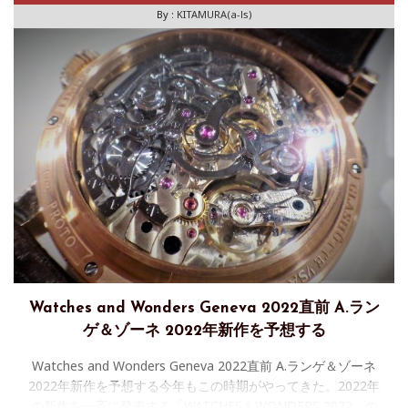
ン・
By :
KITAMURA(a-ls)
Watches and Wonders Geneva 2022直前 A.ラン
ゲ＆ゾーネ 2022年新作を予想する
Watches and Wonders Geneva 2022直前 A.ランゲ＆ゾーネ
2022年新作を予想する今年もこの時期がやってきた。2022年
の新作を一斉に発表する「WATCHES＆WONDERS 2022」の