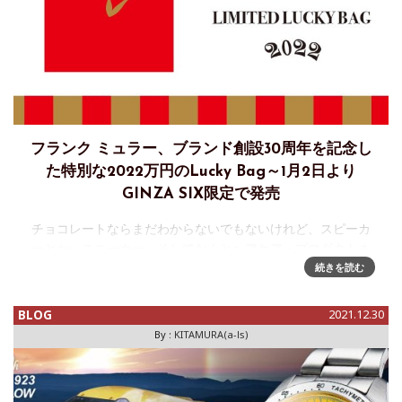
フランク ミュラー、ブランド創設30周年を記念し
た特別な2022万円のLucky Bag～1月2日より
GINZA SIX限定で発売
チョコレートならまだわからないでもないけれど、スピーカ
ーとか、スニーカー、そしてなんとヘアケア・プロダクトま
で、最近のフランク・ミュラーの振り幅ったらすごい。そん
続きを読む
なフランク ミューラーだが、来年はブランド創設30周年を迎
えるようで、それを
BLOG
2021.12.30
By :
KITAMURA(a-ls)