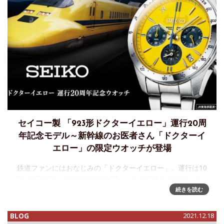
セイコー製 「923形ドクターイエロー」運行20周
年記念モデル～新幹線のお医者さん「ドクターイ
エロー」の限定ウオッチが登場
鉄道ファンにはおなじみの「ドクターイエロー」。運行は10
日に1回程度、走行時刻も非公開。しかも車体色が黄色メイン
という実に縁起物的な輝きに満ちていることから、映画の
続きを読む
「幸せの黄色いハンカチ」ならぬ「幸せの黄色い新幹線」と
して、"見ると幸せにな
BLOG
2021.12.18