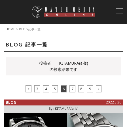
togg
navi
HOME
> BLOG記事一覧
BLOG 記事一覧
投稿者：
KITAMURA(a-ls)
の検索結果です
«
3
4
5
6
7
8
9
»
BLOG
2022.3.30
By :
KITAMURA(a-ls)