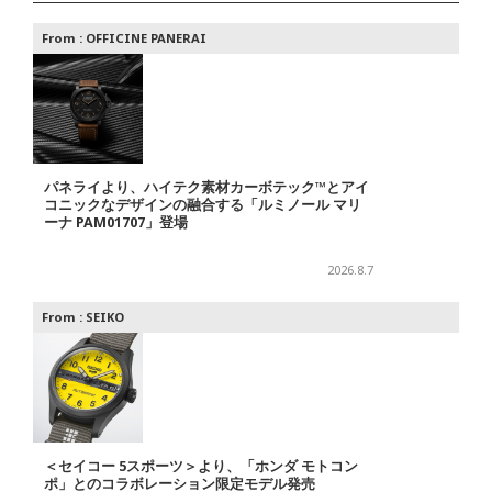
From :
OFFICINE PANERAI
パネライより、ハイテク素材カーボテック™とアイ
コニックなデザインの融合する「ルミノール マリ
ーナ PAM01707」登場
2026.8.7
From :
SEIKO
＜セイコー 5スポーツ＞より、「ホンダ モトコン
ポ」とのコラボレーション限定モデル発売