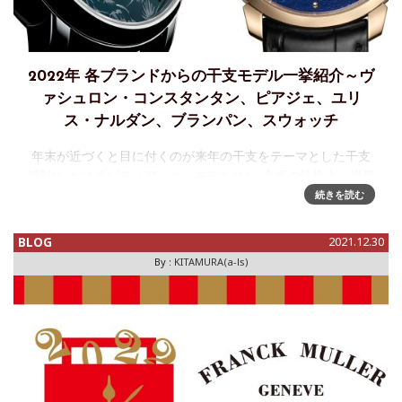
2022年 各ブランドからの干支モデル一挙紹介～ヴ
ァシュロン・コンスタンタン、ピアジェ、ユリ
ス・ナルダン、ブランパン、スウォッチ
年末が近づくと目に付くのが来年の干支をテーマとした干支
時計(いわゆるゾディアック・モデル)だ。企画の性格上、当然
アジア市場がメイン・ターゲットとなるが、今年は東南アジ
続きを読む
アでの新型コロナの感染拡大の影響もあってか、例年よりも
モデル数は少なく思え
BLOG
2021.12.30
By :
KITAMURA(a-ls)