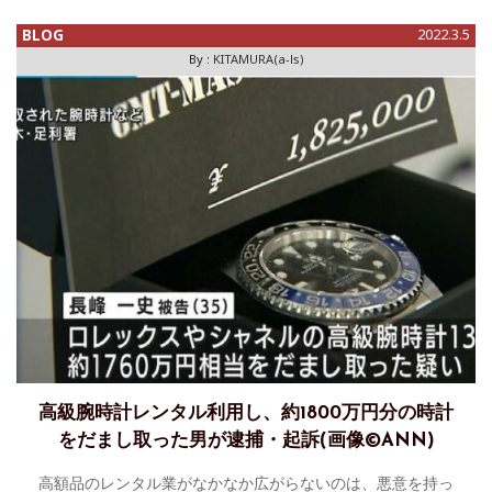
報"してしまうことにする。ベネディクト・カンバーバッチが
ジャガー・ルクルトを着用し、ハリウッド・ウォーク・オ
BLOG
2022.3.5
ブ・フェイムに星を授与
By :
KITAMURA(a-ls)
高級腕時計レンタル利用し、約1800万円分の時計
をだまし取った男が逮捕・起訴(画像©ANN)
高額品のレンタル業がなかなか広がらないのは、悪意を持っ