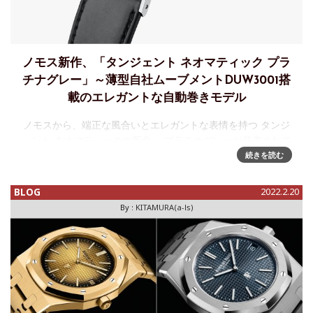
ノモス新作、「タンジェント ネオマティック プラ
チナグレー」～薄型自社ムーブメントDUW3001搭
載のエレガントな自動巻きモデル
ノモスから、端正な風合いとエレガントな表情を持つ タンジ
ェント ネオマティックの新色、 プラチナグレーが発表されて
いる。どこかあのランゲ１の名機"ステルス"を思わせる文字
続きを読む
盤と針のバランスはとても美しく、なかなかの注目作とし
て、プレスリリ
BLOG
2022.2.20
By :
KITAMURA(a-ls)