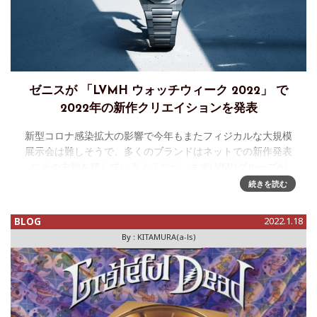
ゼニスが 「LVMH ウォッチウィーク 2022」 で
2022年の新作クリエイションを発表
新型コロナ感染拡大の影響で今年もまたフィジカルな大規模
展示会は難しそうで、多くのブランドはネットでの新作発表
にその主軸を移しているようだが、まずLVMHグループが
2022年新作の集中発表の先陣を切る。今週を「LVMH デジタ
続きを読む
ルウォッチウィー
BLOG
2022.1.18
By :
KITAMURA(a-ls)