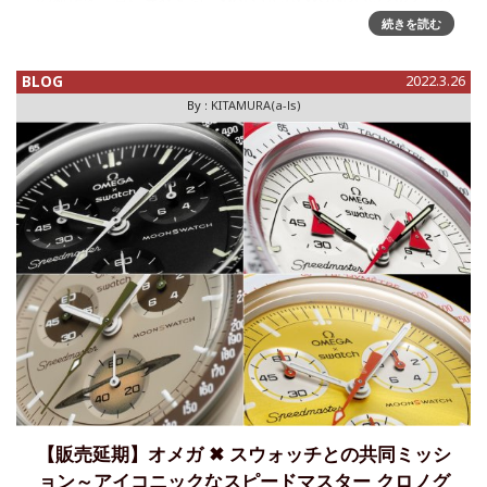
開幕が、いよいよ3日後
続きを読む
BLOG
2022.3.26
By :
KITAMURA(a-ls)
【販売延期】オメガ ✖ スウォッチとの共同ミッシ
ョン～アイコニックなスピードマスター クロノグ