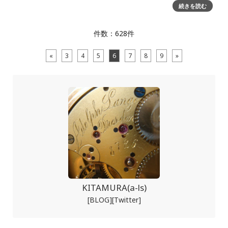
というタイトル(参考→ https://watch-media-
続きを読む
online.com/blogs/
件数：628件
«
3
4
5
6
7
8
9
»
KITAMURA(a-ls)
[BLOG]
[Twitter]