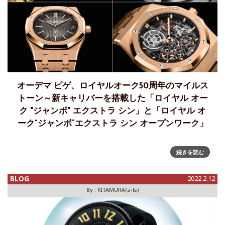
オーデマ ピゲ、ロイヤルオーク50周年のマイルス
トーン～新キャリバーを搭載した「ロイヤル オー
ク "ジャンボ" エクストラ シン」と「ロイヤル オ
ーク“ジャンボ”エクストラ シン オープンワーク」
「オーデマ ピゲ ロイヤル オーク “ジャンボ” エクストラ シン
続きを読む
の新ムーブメント 7121を読む」 より続きます50周年を迎え
たロイヤル オーク。この節目の年を機に、長らくこのライン
を支えてきた薄型キャリバー212
BLOG
2022.2.12
By :
KITAMURA(a-ls)