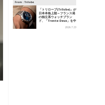
From :
Trilobe
「トリローブ(Trilobe)」が
日本本格上陸～フランス発
の独立系ウォッチブラン
ド、「Trente-Deux」を中
心に、針を持たない時計を
2026.7.23
展開