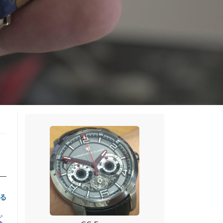
を
る
ピ