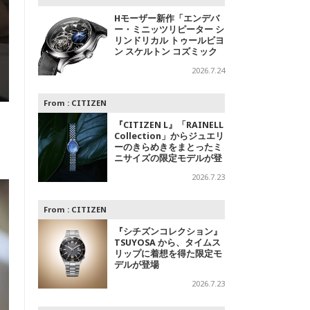
Hモーザー新作「エンデバ
ー・ミニッツリピーター シ
リンドリカル トゥールビヨ
ン スケルトン コズミック
レイン」～光の中に浮かび
2026.7.24
上がる精密機械
From :
CITIZEN
『CITIZEN L』「RAINELL
Collection」からジュエリ
ーのきらめきをまとったミ
ニサイズの限定モデルが登
場
2026.7.23
From :
CITIZEN
『シチズンコレクション』
TSUYOSA から、タイムス
リップに着想を得た限定モ
デルが登場
2026.7.23