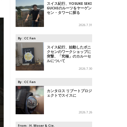
スイス紀行、YOSUKE SEKI
GUCHIのルーツをヤーゲン
セン・タワーに探る
2026.7.31
By :
CC Fan
スイス紀行、始動したボニ
クセンのワークショップに
突撃、「究極」のカルーセ
ルについて
2026.7.30
By :
CC Fan
カンタロス リブートプロジ
ェクトでスイスに
2026.7.26
From :
H. Moser & Cie.