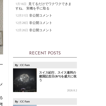
見てるだけでワクワクできま
1月16日
すね。 実機を手に取る
非公開コメント
12月31日
非公開コメント
12月28日
非公開コメント
12月26日
RECENT POSTS
ー
By :
CC Fan
スイス紀行、スイス連邦の
建国記念日(8/1)を盛大に祝
う
メ
2026.8.2
る
By :
CC Fan
考