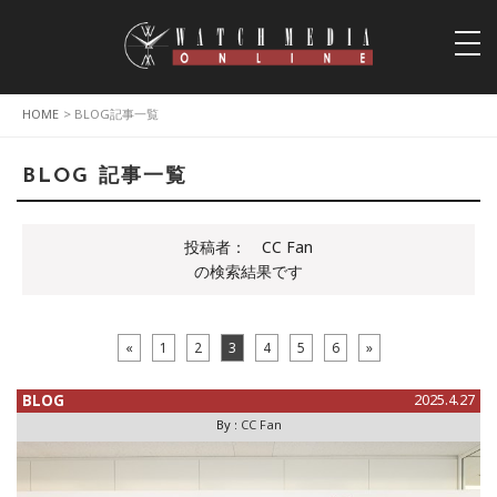
togg
navi
HOME
> BLOG記事一覧
BLOG 記事一覧
投稿者：
CC Fan
の検索結果です
«
1
2
3
4
5
6
»
BLOG
2025.4.27
By :
CC Fan