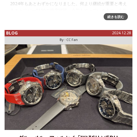
2024年もあとわずかになりました。何より継続が重要と考え
るキャリバー0100の精度確認、今年もやっていきます。去年
と比較して、キーボードに磁石で固定する傾ける用の脚を使
続きを読む
い始めたので離し気味で…毎度おなじみ、日本標準時を作っ
て
BLOG
2024.12.28
By :
CC Fan