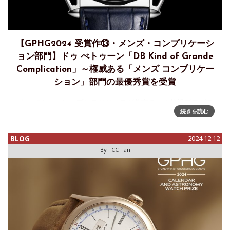
【GPHG2024 受賞作⑬・メンズ・コンプリケーシ
ョン部門】ドゥ べトゥーン「DB Kind of Grande
Complication」～権威ある「メンズ コンプリケー
ション」部門の最優秀賞を受賞
ドゥ ベトゥーンもプレスリリースが英文のため抄訳ブログで
続きを読む
紹介します。ドゥ べトゥーン は、DB Kind of Grande
Complication で、権威ある「メンズ コンプリケーション」部
門の年間最優秀時計賞を受賞権威あるジュネーブ
BLOG
2024.12.12
By :
CC Fan