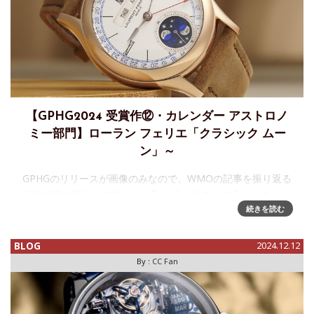
【GPHG2024 受賞作⑫・カレンダー アストロノ
ミー部門】ローラン フェリエ「クラシック ムー
ン」～
GPHGのリリースが画像のみなので、WMOの記事を振り返る
ブログでお送りします。ローラン フェリエ「クラシック ムー
ン」がカレンダー・アストロノミー部門に輝く今年の
続きを読む
Watches & Wondersで発表されたローランフェリエの新作、
クラシ
BLOG
2024.12.12
By :
CC Fan