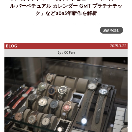
ル パーペチュアル カレンダー GMT プラチナテッ
ク」など2025年新作を解析
マニュファクチュール チーフ オペレーティング オフィサー
続きを読む
(マニュファクチュール責任者)、ジェローム・カヴァディーニ
氏に聞く、パネライ2025年新作アイコニックな意匠に加え、
様々なコンプリケーション・テクノロジー、そして新素材の
BLOG
2025.3.22
開発にも積極
By :
CC Fan