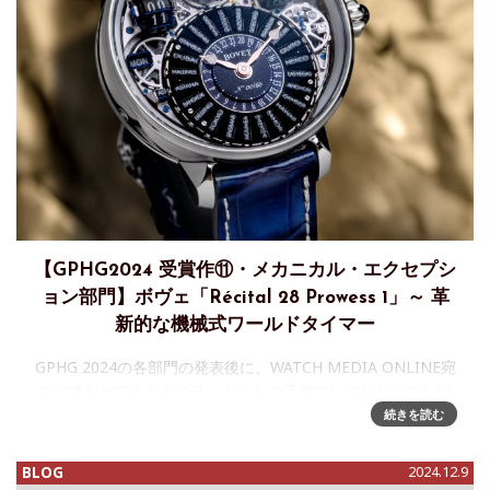
【GPHG2024 受賞作⑪・メカニカル・エクセプシ
ョン部門】ボヴェ「Récital 28 Prowess 1」～ 革
新的な機械式ワールドタイマー
GPHG 2024の各部門の発表後に、WATCH MEDIA ONLINE宛
てに送られてきた各ブランドからの受賞プレスリリースを順
次お届けする連載企画。今回はメカニカル・エクセプション
続きを読む
賞を勝ち取ったボヴェから、日本語のリリースがないため、
抄
BLOG
2024.12.9