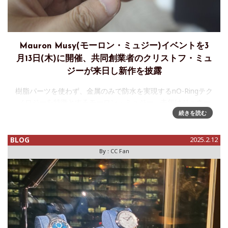
Mauron Musy(モーロン・ミュジー)イベントを3
月13日(木)に開催、共同創業者のクリストフ・ミュ
ジーが来日し新作を披露
樹脂パーツを使わず、金属のみで防水を実現するnO-Ringテク
ノロジーを特徴とするモーロン・ミュジー、去年はジュネー
ブ・ウォッチデイズにも参加していました。特徴的なケース
続きを読む
は金属薄板に圧力をかけることで密閉を実現するための機構
の一部で、機能が
BLOG
2025.2.12
By :
CC Fan