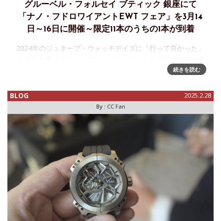
グルーベル・フォルセイ ブティック 銀座にて
「ナノ・フドロワイアントEWT フェア」を3月14
日～16日に開催～限定11本のうちの1本が到着
2024年のジュネーブ・ウォッチデイズに「行って良かった」
と思えた作品の一つ、グルーベル・フォルセイの「ナノ・フ
ドロワイアントEWT」。中々実機を見られる機会が…と思っ
続きを読む
ていたら日本入荷のお知らせと実機をお知らせするフェアの
案内
BLOG
2025.2.28
By :
CC Fan