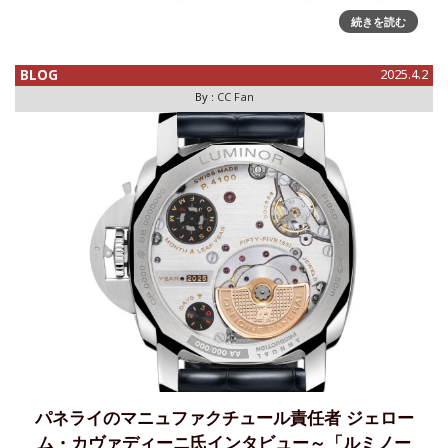
「レベルソ・トリビュート・ ジオグラフィーク」、ブースで
公開されている下記のPVを見たときに特徴的なビックデイト
続きを読む
の組み立てに様子にピピっと来ました。その後、動きを考え
BLOG
2025.4.2
By :
CC Fan
パネライのマニュファクチュール責任者 ジェロー
ム・カヴァディーニ氏インタビュー～「ルミノー