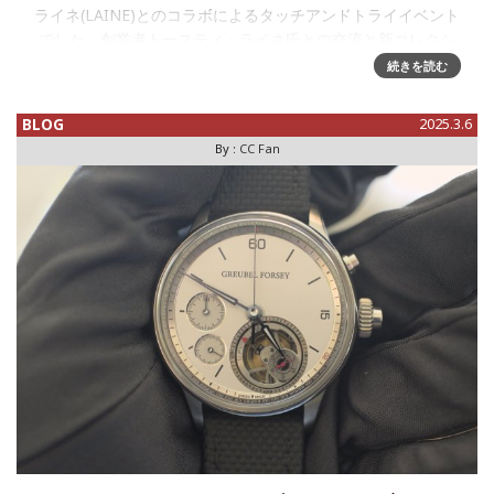
ライネ(LAINE)とのコラボによるタッチアンドトライイベント
でした、創業者トースティ・ライネ氏との交流と新コレクシ
ョン「P37」を含む数多
続きを読む
BLOG
2025.3.6
By :
CC Fan