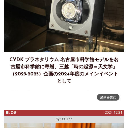
CVDK プラネタリウム 名古屋市科学館モデルを名
古屋市科学館に寄贈、三越「時の起源＝天文学」
（2023-2025）企画の2024年度のメインイベント
として
三越350周年のテーマの一つであった「起源」を切り口に、
続きを読む
2023年度よりを取り組みをスタートした「時の起源＝天文
学」（2023-2025）企画。「時計」の起源を文化的な面から
探り、時とはなにか？の定義を生み出した天文学に注目した
BLOG
2024.12.31
イベントが行
By :
CC Fan