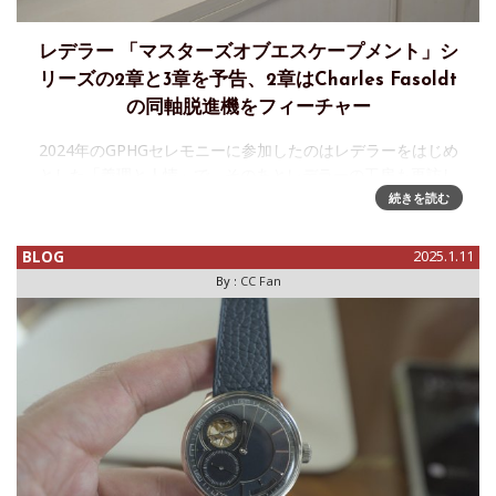
レデラー 「マスターズオブエスケープメント」シ
リーズの2章と3章を予告、2章はCharles Fasoldt
の同軸脱進機をフィーチャー
2024年のGPHGセレモニーに参加したのはレデラーをはじめ
とした「義理と人情」で、そのあとレデラーの工房も再訪し
ました。セントラルインパルスクロノメーターの話題ばかり
続きを読む
ですが、最初期には「エスケープメントの巨匠へのトリビュ
ート」コレクション
BLOG
2025.1.11
By :
CC Fan