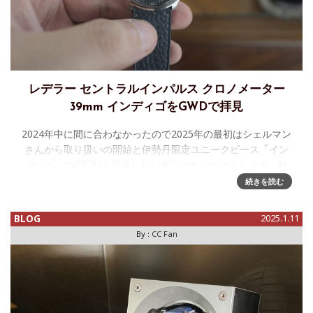
レデラー セントラルインパルス クロノメーター
39mm インディゴをGWDで拝見
2024年中に間に合わなかったので2025年の最初はシェルマン
さんから取り扱いの開始と伊勢丹限定ユニークピース「イン
ディゴ」のCIC39を発表したレデラーをレポートします。秘
密裏に進められていたプロジェクトでしたが、ジュネーブで
続きを読む
実機を拝見す
BLOG
2025.1.11
By :
CC Fan