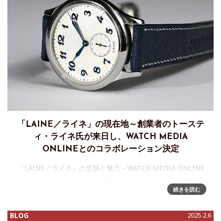
「LAINE／ライネ」の現在地～創業者のトーステ
ィ・ライネ氏が来日し、WATCH MEDIA
ONLINEとのコラボレーション決定
「LAINE／ライネ」の足跡と魅力～WATCH MEDIA ONLINE
とのコラボイベントによせてWatch Media Onlineでも取り上
げてきたフィンランド出身の時計師トースティ・ライネ氏に
続きを読む
よるブランド、ライネ(LAINE)。トース
BLOG
2025.2.6