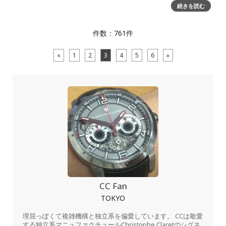
ーカー KUDOKEは、ジュネーブ時計グランプリ（GPHG）で
続きを読む
名誉ある「小さな針(Petite Aigu
件数：761件
«
1
2
3
4
5
6
»
CC Fan
TOKYO
理屈っぽくて複雑機構と独立系を偏愛しています。 CCは敬愛
する独立系マニュファクチュールChristophe Claretのシグネ