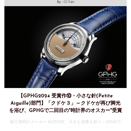
By :
CC Fan
【GPHG2024 受賞作⑩・小さな針(Petite
Aiguille)部門】「クドケ３」～クドケが再び脚光
を浴び、GPHGで二回目の"時計界のオスカー"受賞
独立系時計メーカー KUDOKE、大きな成果を祝う～GPHGで
名誉ある「小さな針(Petite Aiguille)賞」を受賞独立系時計メ