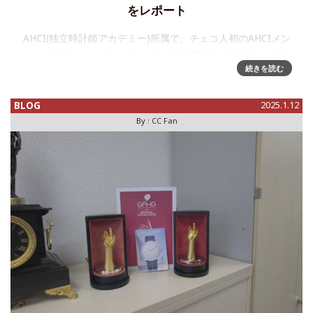
をレポート
AHCI(独立時計師アカデミー)所属で、チェコ人初のAHCIメン
バーであるルジェク・セリン氏、今回来日し、駐日チェコ大
使館で行われたCzech Passion for Noble Designベントで作
続きを読む
品を披露しました、また日を改めて同じく
BLOG
2025.1.12
By :
CC Fan