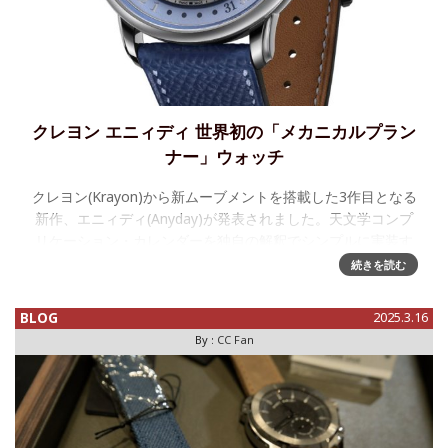
クレヨン エニィディ 世界初の「メカニカルプラン
ナー」ウォッチ
クレヨン(Krayon)から新ムーブメントを搭載した3作目となる
新作、エニィディ(Anyday)が発表されました。天文学コンプ
リケーション・カレンダーを独自の解釈でシンプルに実装す
るクレヨンらしい新機能、「メカニカルプランナー」を搭載
続きを読む
してい
BLOG
2025.3.16
By :
CC Fan