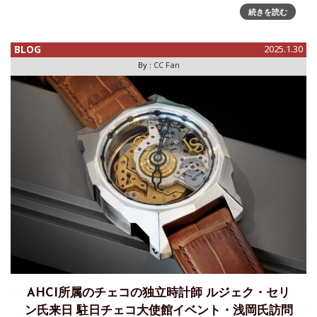
マン リミテッド エディション。先日、レイモンド・ウェイル
続きを読む
CEOエリー・ベルンハイム氏が来日、シェルマン銀座本店に
て発表会、日本
BLOG
2025.1.30
By :
CC Fan
AHCI所属のチェコの独立時計師 ルジェク・セリ
ン氏来日 駐日チェコ大使館イベント・浅岡氏訪問