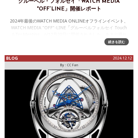
グルーベル・フォルセイ「WATCH MEDIA
"OFF”LINE」開催レポート
2024年最後のWATCH MEDIA ONLINEオフラインイベント、
WATCH MEDIA "OFF"-LINE「グルーベルフォルセイ Touch
＆Try Meeting」が12月20日に開催されました。あまり撮れ
ていませんが、いくつか
続きを読む
BLOG
2024.12.12
By :
CC Fan