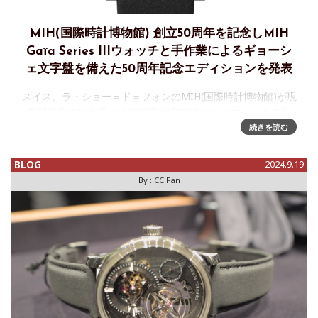
MIH(国際時計博物館) 創立50周年を記念しMIH
Gaïa Series IIIウォッチと手作業によるギョーシ
ェ文字盤を備えた50周年記念エディションを発表
スイス、ラ・ショー＝ド＝フォンのMIH(国際時計博物館)が現
在開催中の第30回ガイア賞受賞式でMIH Gaïaウォッチの新
作、Series IIIと50周年記念エディションを発表したというタ
続きを読む
レコミをいただきました。資料は英語なので
BLOG
2024.9.19
By :
CC Fan