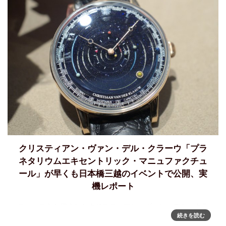
クリスティアン・ヴァン・デル・クラーウ「プラ
ネタリウムエキセントリック・マニュファクチュ
ール」が早くも日本橋三越のイベントで公開、実
機レポート
ニュースをお伝えしたクリスティアン・ヴァン・デル・クラ
続きを読む
ーウ（Christiaan van der Klaauw – CVDK)の50周年記念作