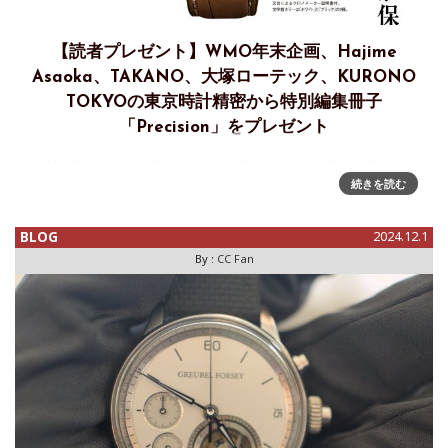
【読者プレゼント】WMO年末企画、Hajime
Asaoka、TAKANO、大塚ローテック、KURONO
TOKYOの東京時計精密から特別編集冊子
「Precision」をプレゼント
【読者プレゼント】WATCH MEDIA ONLINE 年末企画！！
続きを読む
12月となり、今年もあとわずかとなりました。時計業界も
GPHGが終わると一気に年末・師走感が出てきます。今年も
色々ありました。印象に残っているイベントの一つとして、
BLOG
2024.12.1
国産
By :
CC Fan