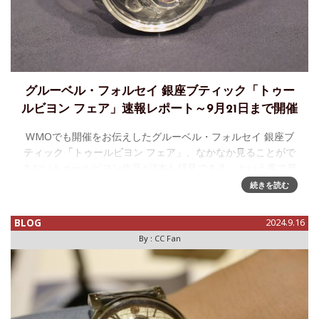
グルーベル・フォルセイ 銀座ブティック「トゥー
ルビヨン フェア」速報レポート～9月21日まで開催
WMOでも開催をお伝えしたグルーベル・フォルセイ 銀座ブ
ティック「トゥールビヨン フェア」、なかなか見ることがで
きないトゥールビヨン作品が3本も拝見できる、という事で早
速伺いました。展示されている第1の発明、ダブルトゥールビ
続きを読む
ヨン30°
BLOG
2024.9.16
By :
CC Fan