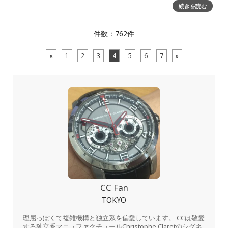
ルサーティファイド オブザバトリークロノメーター」。先の
続きを読む
取材の時点では「シリーズの1バリエーション」に過ぎないも
のである、という認
件数：762件
«
1
2
3
4
5
6
7
»
CC Fan
TOKYO
理屈っぽくて複雑機構と独立系を偏愛しています。 CCは敬愛
する独立系マニュファクチュールChristophe Claretのシグネ