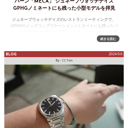
バーン「MECA」 ジュネーブウォッチデイズ
GPHGノミネートにも残った小型モデルを拝見
ジュネーブウォッチデイズのレストランミーティングで、
GPHGのメンズコンプリケーションノミネートにも残ったバ
ーンの小型手巻きMECAを拝見しました。バーン本人は交通
事故！で安静を求められる状態、とのことでクレアが持参。
続きを読む
大事には至らず、回復に
BLOG
2024.9.6
By :
CC Fan