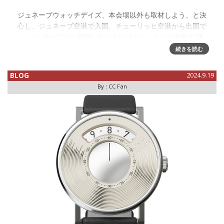
ジュネーブウォッチデイズ、本会場以外も取材しよう、と決
心し、ジュネーブ空港で入国、チューリッヒ空港から出国で
「ジュネーブから移動しないといけない」という制約を課
し、3日間はヌーシャテルに滞在する、ということを決めまし
続きを読む
た。これによりアドホック
BLOG
2024.9.19
By :
CC Fan