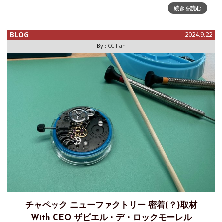
ウォッチデイズの追加日程、チャペックから1日遡り、今回は
続きを読む
ル・ロックル在住の関口陽介氏のワークショップを再訪しま
す。午前中の「別
BLOG
2024.9.22
By :
CC Fan
チャペック ニューファクトリー 密着(？)取材
With CEO ザビエル・デ・ロックモーレル