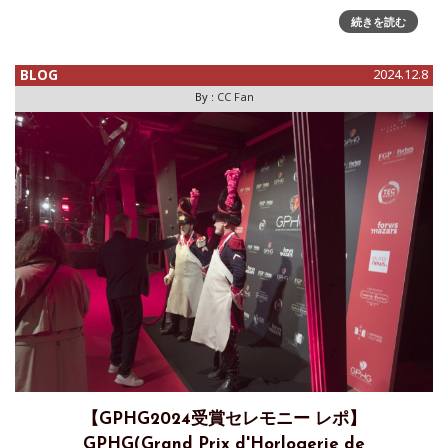
WATCH MEDIA ONLINE宛てに送られてきたプレスリリース
続きを読む
が英語だったため、その抄訳をブログでお伝えします。H. モ
ーザー、2024 年ジュネーブ・ウォッチ・メイキング・グラン
プリで受賞時計ファンや業界関係者にとって見逃せないイベ
BLOG
2024.12.8
By :
CC Fan
【GPHG2024受賞セレモニー レポ】
GPHG(Grand Prix d'Horlogerie de