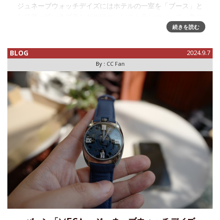
ジュネーブウォッチデイズにはホテルの一室を「ブース」と
して使っているブランドのほか、レストランやバーの一角に
陣取り、事前アポイントベースで披露しているブランドもあ
続きを読む
ります。そんな中からウィーンのデザインテイスト、スイス
メイドのカール・スッキー
BLOG
2024.9.7
By :
CC Fan