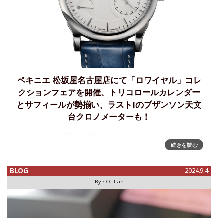
ペキニエ 松坂屋名古屋店にて「ロワイヤル」コレ
クションフェアを開催、トリコロールカレンダー
とサフィールが勢揃い、ラスト1のブザンソン天文
台クロノメーターも！
ペキニエが松坂屋 名古屋店で2024年9月11日(水)〜9月24日
続きを読む
(火)の2週間、「ロワイヤル」をメインとしたフェアを開催す
るそうです。今年開催された、「近代国際スポーツの祭典」
がパリで開催されたこともあり、注目が集まるフランス、そ
BLOG
2024.9.4
の国旗デ
By :
CC Fan