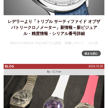
レデラーより「トリプル サーティファイド オブザ
バトリークロノメーター」新情報～新ビジュア
ル・精度情報・シリアル番号詳細
WATCH MEDIA ONLINEでも速報・実機レポート・その意
義、をお伝えしたレデラーのCIC(セントラルインパルスクロ
ノメーター)44mmケースの最終章、トリプル サーティファイ
続きを読む
ド オブザバトリークロノメーター(Triple-Cert
BLOG
2024.10.25
By :
CC Fan