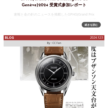
Genève)2024 受賞式参加レポート
速報と金の針のニュースを掲載したGPHG(Grand Prix
d'Horlogerie de Genève)2024 に参加してたツアー、放置し
ていたらすでに一か月経ってしまった！という事で改めてツ
続きを読む
アーの振り返りとプレスリリ
BLOG
2024.12.5
By :
CC Fan