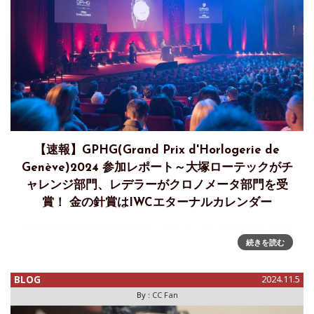
【速報】GPHG(Grand Prix d'Horlogerie de
Genève)2024 参加レポート～大塚ローテックがチ
ャレンジ部門、レデラーがクロノメータ部門を受
賞！ 金の針賞はIWCエターナルカレンダー
時計業界の年末の風物詩となっている…という書き出しで結
続きを読む
果をお送りしてきたGPHG(Grand Prix d'Horlogerie de
Genève)のレポート。いつもは公式生中継を見てレポートと
いう形でまとめて
BLOG
2024.11.5
By :
CC Fan