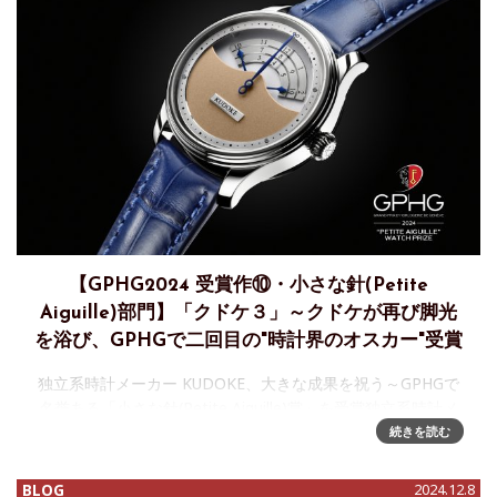
【GPHG2024 受賞作⑩・小さな針(Petite
Aiguille)部門】「クドケ３」～クドケが再び脚光
を浴び、GPHGで二回目の"時計界のオスカー"受賞
独立系時計メーカー KUDOKE、大きな成果を祝う～GPHGで
名誉ある「小さな針(Petite Aiguille)賞」を受賞独立系時計メ
ーカー KUDOKEは、ジュネーブ時計グランプリ（GPHG）で
続きを読む
名誉ある「小さな針(Petite Aigu
BLOG
2024.12.8