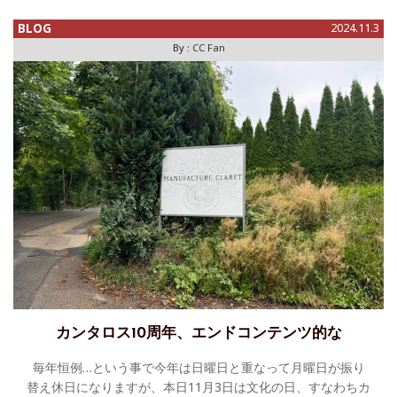
品、「グランド・プラネタリウム エキセントリック マニュフ
ァクチュール」、その実機が日
BLOG
2024.11.3
By :
CC Fan
カンタロス10周年、エンドコンテンツ的な
毎年恒例…という事で今年は日曜日と重なって月曜日が振り
替え休日になりますが、本日11月3日は文化の日、すなわちカ