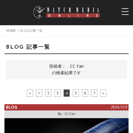
togg
navi
HOME
> BLOG記事一覧
BLOG 記事一覧
投稿者：
CC Fan
の検索結果です
«
1
2
3
4
5
6
7
»
BLOG
2024.12.9
By :
CC Fan