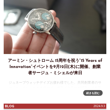
アーミン・シュトローム 15周年を祝う“15 Years of
Innovation”イベントを9月12日(木)に開催、創業
者サージュ・ミシェルが来日
ジュネーブウォッチデイズお疲れ様でした。共同創業者のサ
ージュ・ミシェルとクロード・グライスラーがブランドを引
き継いで自社工場を設立してからの15周年を記念し、ジュネ
続きを読む
ーブウォッチデイズでデュアルタイムGMTレゾナンスを発表
したアーミン・シュト
BLOG
2024.9.3