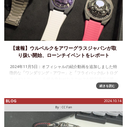
【速報】ウルベルクをアワーグラスジャパンが取
り扱い開始、ローンチイベントをレポート
2024年11月5日：オフィシャルの紹介動画を追加しました特
徴的な「ワンダリング・アワー」と「フライバック(レトログ
ラード)ミニッツ」を組み合わせたユニークな時刻表示で唯一
無二の作品を作り続けるウルベルク。今回、アワーグラスジ
続きを読む
ャパンが取り扱
BLOG
2024.10.14
By :
CC Fan