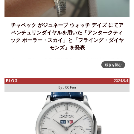
チャペック がジュネーブ ウォッチ デイズ にてア
ベンチュリンダイヤルを用いた「アンタークティ
ック ポーラー・スカイ」と「フライング・ダイヤ
モンズ」を発表
ジュネーブウォッチデイズにてチャペックが発表した新作を
続きを読む
レポートします。アンタークティックコレクションにアベン
チュリンダイヤルを採用したボーラー・スカイ、そして新開
発のアンタークティックカットダイヤモンドインデックスを
BLOG
2024.9.4
組み合わせたフライング・
By :
CC Fan