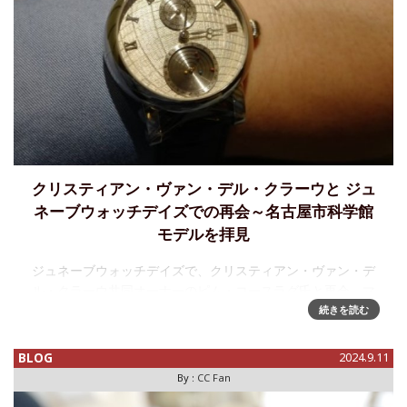
クリスティアン・ヴァン・デル・クラーウと ジュ
ネーブウォッチデイズでの再会～名古屋市科学館
モデルを拝見
ジュネーブウォッチデイズで、クリスティアン・ヴァン・デ
ル・クラーウ共同オーナーのピム・コースラグ氏と再会、マ
ニュファクチュールキャリバーや名古屋市科学館モデル、こ
続きを読む
れからの展開について話を伺いました。ピムは息子を連れて
おり、現在は学生でインタ
BLOG
2024.9.11
By :
CC Fan