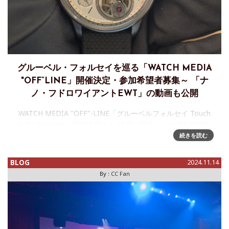
グルーベル・フォルセイを巡る「WATCH MEDIA
"OFF”LINE」開催決定・参加希望者募集～ 「ナ
ノ・フドロワイアントEWT」の動画も公開
WATCH MEDIA "OFF"-LINE「グルーベルフォルセイ Touch
＆Try Meeting」開催決定！！ 10月に開催し、とても好評だ
った「ローラン・フェリエ Touch＆Try Meeting」に続きまし
続きを読む
て、2024年の最後を
BLOG
2024.11.14
By :
CC Fan